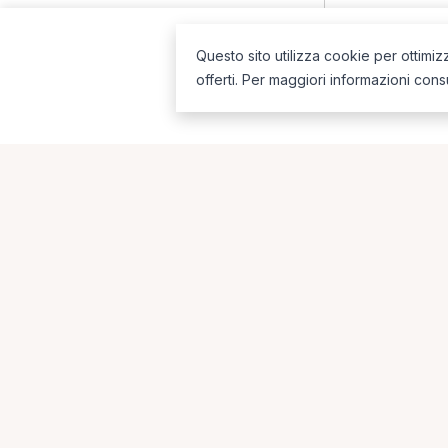
Questo sito utilizza cookie per ottimiz
offerti. Per maggiori informazioni cons
La piattaforma per trovare il terapista giusto, vicino a te.