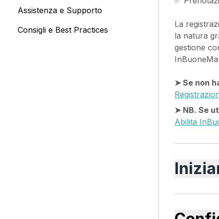
✅ Prenotazio
Assistenza e Supporto
La registra
Consigli e Best Practices
la natura gr
gestione co
InBuoneMani
➤ Se non ha
Registrazio
➤ NB. Se ut
Abilita InB
Inizi
Confi