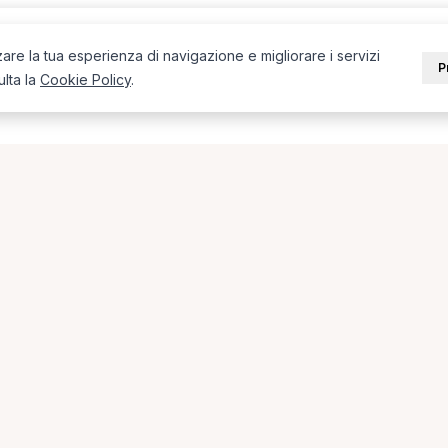
zare la tua esperienza di navigazione e migliorare i servizi
P
ulta la
Cookie Policy
.
PORTALE
SUPPORT
Sei un paziente?
Contatti
Sei un terapista?
Guide
Blog