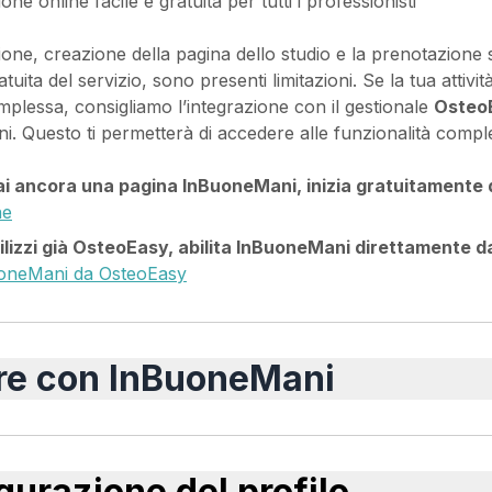
ne online facile e gratuita per tutti i professionisti
zione, creazione della pagina dello studio e la prenotazion
atuita del servizio, sono presenti limitazioni. Se la tua at
mplessa, consigliamo l’integrazione con il gestionale
Osteo
. Questo ti permetterà di accedere alle funzionalità comple
i ancora una pagina InBuoneMani, inizia gratuitamente d
ne
ilizzi già OsteoEasy, abilita InBuoneMani direttamente da
uoneMani da OsteoEasy
are con InBuoneMani
gurazione del profilo