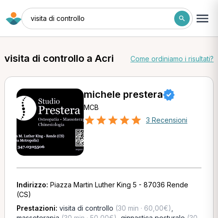
visita di controllo
visita di controllo a Acri
Come ordiniamo i risultati?
michele prestera
MCB
3 Recensioni
Indirizzo:
Piazza Martin Luther King 5 - 87036 Rende
(CS)
Prestazioni:
visita di controllo
(30 min · 60,00€)
,
massoterapia
(30 min · 50,00€)
,
ginnastica posturale
(30