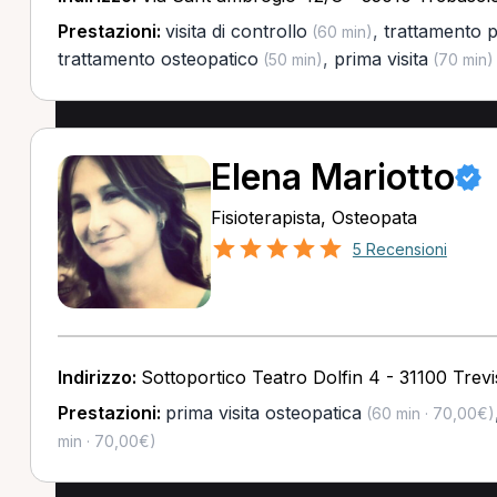
Prestazioni:
visita di controllo
,
trattamento 
(60 min)
trattamento osteopatico
,
prima visita
(50 min)
(70 min)
Elena Mariotto
Fisioterapista, Osteopata
5 Recensioni
Indirizzo:
Sottoportico Teatro Dolfin 4 - 31100 Trev
Prestazioni:
prima visita osteopatica
(60 min · 70,00€)
min · 70,00€)