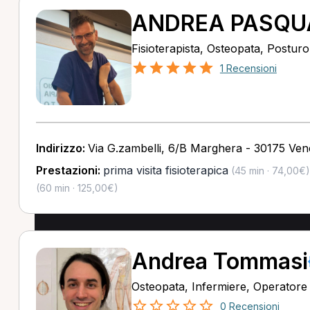
ANDREA PASQU
Fisioterapista, Osteopata, Postur
1 Recensioni
Indirizzo:
Via G.zambelli, 6/B Marghera - 30175 Ven
Prestazioni:
prima visita fisioterapica
(45 min · 74,00€)
(60 min · 125,00€)
Andrea Tommasi
Osteopata, Infermiere, Operatore o
0 Recensioni