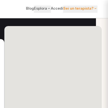
Blog
Esplora
Accedi
Sei un terapista?
ti?