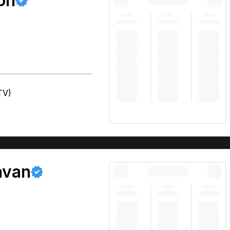
on
TV)
avan