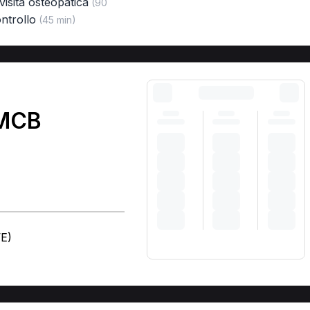
visita osteopatica
(90
ontrollo
(45 min)
 MCB
VE)