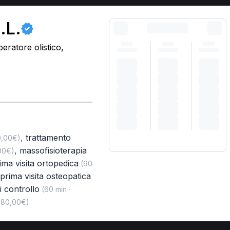
.L.
eratore olistico,
,
trattamento
0,00€)
,
massofisioterapia
00€)
ima visita ortopedica
(90
prima visita osteopatica
di controllo
(60 min ·
· 80,00€)