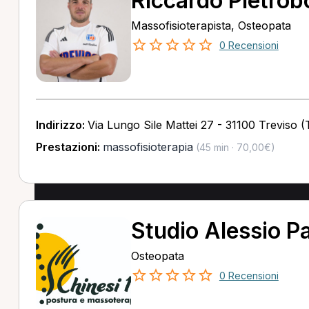
Riccardo Pietrob
Massofisioterapista, Osteopata
0 Recensioni
Indirizzo:
Via Lungo Sile Mattei 27 - 31100 Treviso (
Prestazioni:
massofisioterapia
(45 min · 70,00€)
Studio Alessio P
Osteopata
0 Recensioni