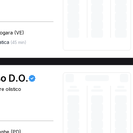
nogara (VE)
atica
(45 min)
so D.O.
e olistico
eghe (PD)