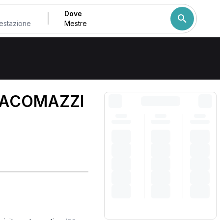
Dove
Come ordiniamo i risulta
IACOMAZZI