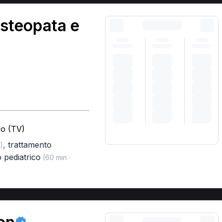
steopata e
so (TV)
,
trattamento
)
 pediatrico
(60 min ·