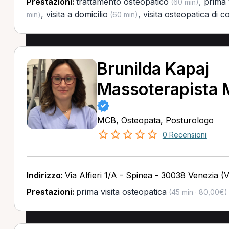
Prestazioni:
trattamento osteopatico
,
prima 
(60 min)
,
visita a domicilio
,
visita osteopatica di c
min)
(60 min)
Brunilda Kapaj
Massoterapista
MCB, Osteopata, Posturologo
0 Recensioni
Indirizzo:
Via Alfieri 1/A - Spinea - 30038 Venezia (
Prestazioni:
prima visita osteopatica
(45 min · 80,00€)