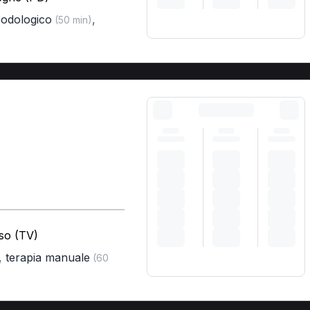
podologico
,
(50 min)
iso (TV)
,
terapia manuale
(60