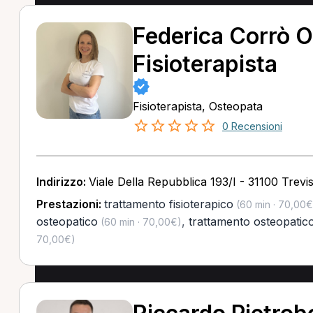
Federica Corrò O
Fisioterapista
Fisioterapista, Osteopata
0 Recensioni
Indirizzo:
Viale Della Repubblica 193/I - 31100 Trevi
Prestazioni:
trattamento fisioterapico
(60 min · 70,00€
osteopatico
,
trattamento osteopatico
(60 min · 70,00€)
70,00€)