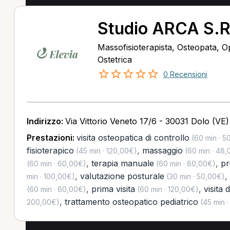
Studio ARCA S.R
Massofisioterapista, Osteopata, Op
Ostetrica
0 Recensioni
Indirizzo:
Via Vittorio Veneto 17/6 - 30031 Dolo (VE)
Prestazioni:
visita osteopatica di controllo
(60 min · 5
fisioterapico
,
massaggio
(45 min · 120,00€)
(60 min · 48,
,
terapia manuale
,
pr
(60 min · 60,00€)
(60 min · 80,00€)
,
valutazione posturale
,
min · 100,00€)
(30 min · 50,00€)
,
prima visita
,
visita 
(60 min · 60,00€)
(60 min · 120,00€)
,
trattamento osteopatico pediatrico
200,00€)
(45 min 