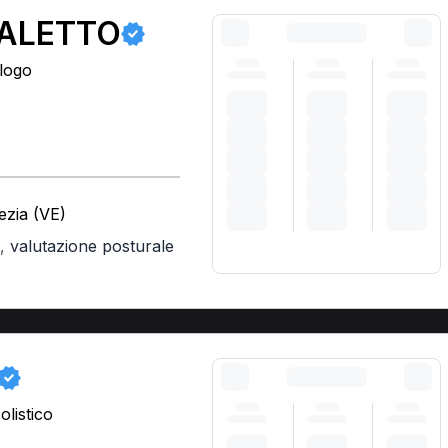
ALETTO
ologo
ezia (VE)
,
valutazione posturale
listico