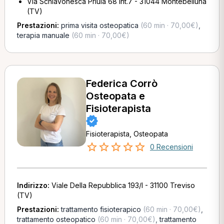
Via Schiavonesca Priula 68 Int.7 - 31044 Montebelluna
(TV)
Prestazioni:
prima visita osteopatica
(60 min · 70,00€)
,
terapia manuale
(60 min · 70,00€)
Federica Corrò
Osteopata e
Fisioterapista
Fisioterapista, Osteopata
0 Recensioni
Indirizzo:
Viale Della Repubblica 193/I - 31100 Treviso
(TV)
Prestazioni:
trattamento fisioterapico
(60 min · 70,00€)
,
trattamento osteopatico
(60 min · 70,00€)
,
trattamento