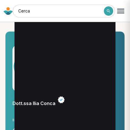
Cerca
Dott.ssa Ilia Conca