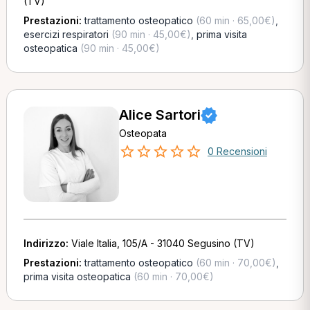
(TV)
Prestazioni:
trattamento osteopatico
(60 min · 65,00€)
,
esercizi respiratori
(90 min · 45,00€)
,
prima visita
osteopatica
(90 min · 45,00€)
Alice Sartori
Osteopata
0 Recensioni
Indirizzo:
Viale Italia, 105/A - 31040 Segusino (TV)
Prestazioni:
trattamento osteopatico
(60 min · 70,00€)
,
prima visita osteopatica
(60 min · 70,00€)