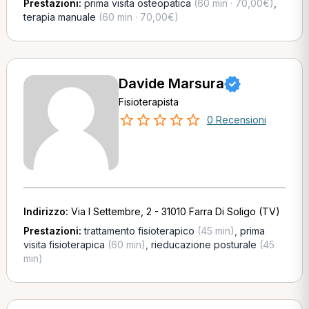
Prestazioni:
prima visita osteopatica
(60 min · 70,00€)
,
terapia manuale
(60 min · 70,00€)
Davide Marsura
Fisioterapista
0 Recensioni
Indirizzo:
Via I Settembre, 2 - 31010 Farra Di Soligo (TV)
Prestazioni:
trattamento fisioterapico
(45 min)
,
prima
visita fisioterapica
(60 min)
,
rieducazione posturale
(45
min)