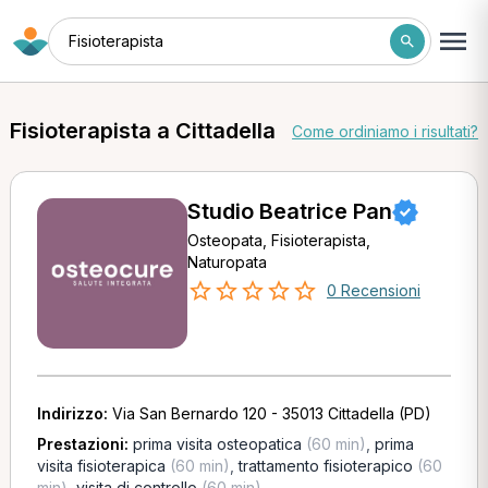
Fisioterapista
Fisioterapista a Cittadella
Come ordiniamo i risultati?
Studio Beatrice Pan
Osteopata, Fisioterapista,
Naturopata
0 Recensioni
Indirizzo:
Via San Bernardo 120 - 35013 Cittadella (PD)
Prestazioni:
prima visita osteopatica
(60 min)
,
prima
visita fisioterapica
(60 min)
,
trattamento fisioterapico
(60
min)
,
visita di controllo
(60 min)