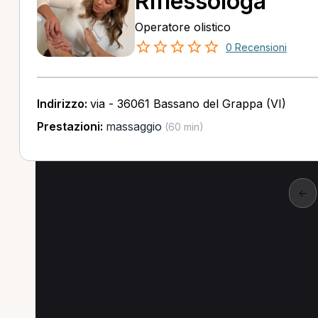
Riflessologa
Operatore olistico
0 Recensioni
Indirizzo:
via - 36061 Bassano del Grappa (VI)
Prestazioni:
massaggio
(60 min)
←
Altre ricerche a Citta