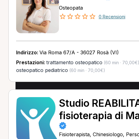
Osteopata
0 Recensioni
Indirizzo:
Via Roma 67/A - 36027 Rosà (VI)
Prestazioni:
trattamento osteopatico
(60 min · 70,00€
osteopatico pediatrico
(60 min · 70,00€)
Studio REABILITA
fisioterapia di M
Fisioterapista, Chinesiologo, Pers