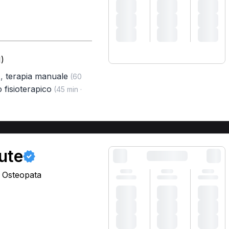
)
,
terapia manuale
)
(60
 fisioterapico
(45 min ·
ute
, Osteopata