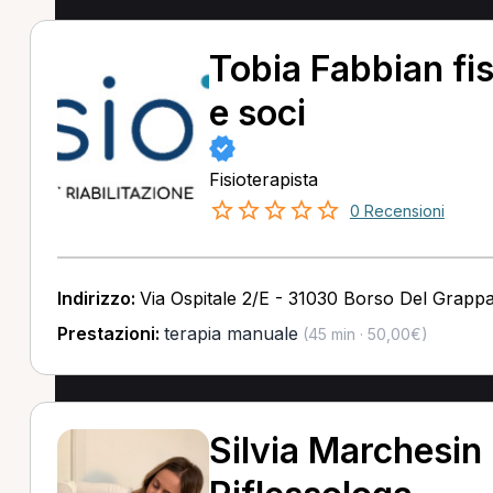
Tobia Fabbian fis
e soci
Fisioterapista
0 Recensioni
Indirizzo:
Via Ospitale 2/E - 31030 Borso Del Grapp
Prestazioni:
terapia manuale
(45 min · 50,00€)
Silvia Marchesin