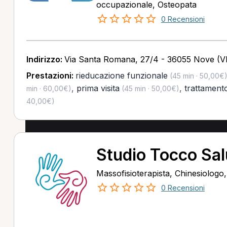
occupazionale, Osteopata
0 Recensioni
Indirizzo:
Via Santa Romana, 27/4 - 36055 Nove (VI
Prestazioni:
rieducazione funzionale
(45 min · 50,00€
,
prima visita
,
trattamento
min · 60,00€)
(45 min · 50,00€)
40,00€)
Studio Tocco Sal
Massofisioterapista, Chinesiologo
0 Recensioni