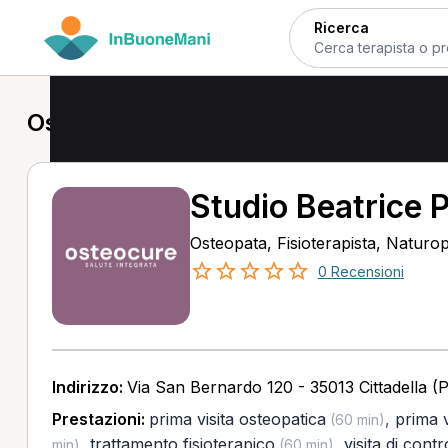
Ricerca
Osteopata a Cittadella
Studio Beatrice 
Osteopata, Fisioterapista, Naturo
0 Recensioni
Indirizzo:
Via San Bernardo 120 - 35013 Cittadella (
Prestazioni:
prima visita osteopatica
,
prima v
(60 min)
,
trattamento fisioterapico
,
visita di contr
min)
(60 min)