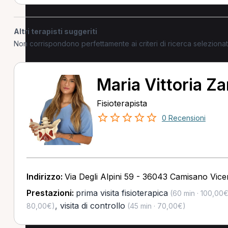
Altri terapisti suggeriti
Non corrispondono perfettamente ai criteri di ricerca selezion
Maria Vittoria Z
Fisioterapista
0 Recensioni
Indirizzo:
Via Degli Alpini 59 - 36043 Camisano Vicen
Prestazioni:
prima visita fisioterapica
(60 min · 100,00€
,
visita di controllo
80,00€)
(45 min · 70,00€)