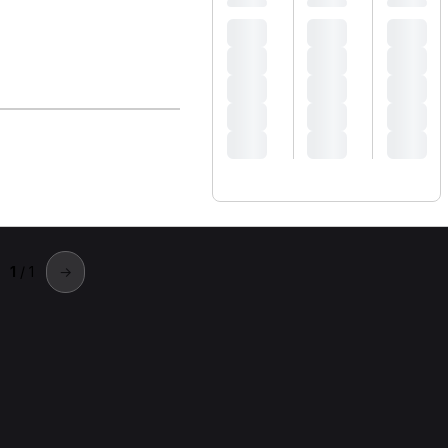
1
/ 1
→
della