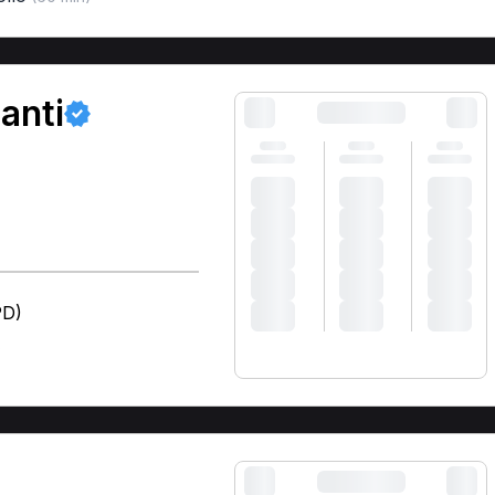
lanti
PD)
)