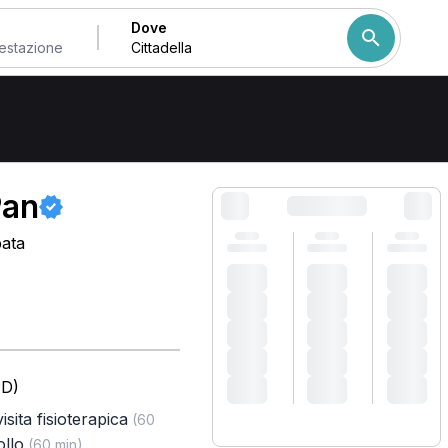
Dove
Come ordiniamo i risulta
Pan
pata
PD)
isita fisioterapica
(60
ollo
(60 min)