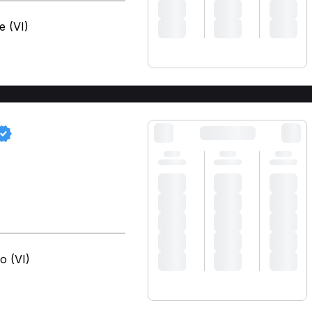
e (VI)
o (VI)