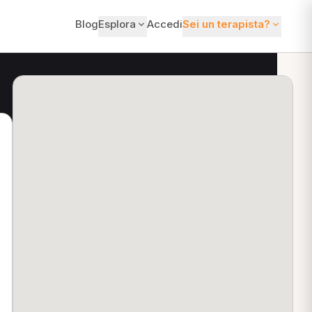
Blog
Esplora
Accedi
Sei un terapista?
ti?