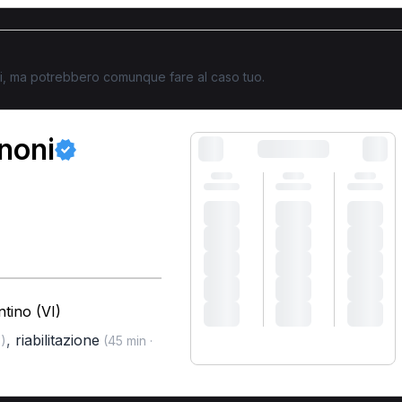
ati, ma potrebbero comunque fare al caso tuo.
anoni
tino (VI)
,
riabilitazione
)
(45 min ·