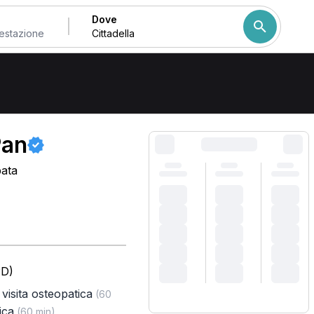
Dove
Come ordiniamo i risulta
Pan
pata
PD)
visita osteopatica
(60
ica
(60 min)