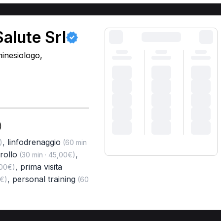
alute Srl
hinesiologo,
)
,
linfodrenaggio
)
(60 min
trollo
,
(30 min · 45,00€)
,
prima visita
,00€)
,
personal training
0€)
(60