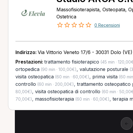
Massofisioterapista, Osteopata, Op
Ostetrica
0 Recensioni
Indirizzo:
Via Vittorio Veneto 17/6 - 30031 Dolo (VE)
Prestazioni:
trattamento fisioterapico
(45 min · 120,00
ortopedica
,
valutazione posturale
(90 min · 100,00€)
(3
visita osteopatica
,
prima visita
(60 min · 60,00€)
(60 min
controllo
,
trattamento osteopatico 
(60 min · 200,00€)
,
visita osteopatica di controllo
80,00€)
(60 min · 50,00
,
massofisioterapia
,
terapia 
70,00€)
(60 min · 60,00€)
←