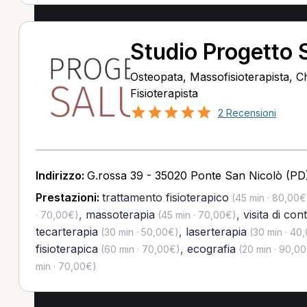
Studio Progetto S
Osteopata, Massofisioterapista, C
Fisioterapista
2 Recensioni
Indirizzo:
G.rossa 39 - 35020 Ponte San Nicolò (PD
Prestazioni:
trattamento fisioterapico
(45 min · 80,00€
,
massoterapia
,
visita di con
· 70,00€)
(45 min · 70,00€)
tecarterapia
,
laserterapia
(30 min · 50,00€)
(30 min · 40
fisioterapica
,
ecografia
(60 min · 70,00€)
(20 min · 90,0
min · 70,00€)