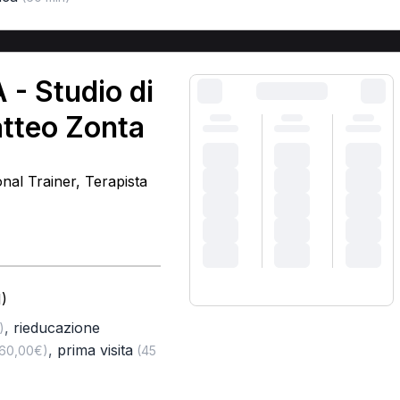
 - Studio di
atteo Zonta
onal Trainer, Terapista
)
,
rieducazione
)
,
prima visita
 60,00€)
(45