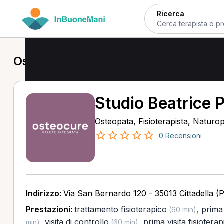
Ricerca
Osteopata a Cittadella
Studio Beatrice 
Osteopata, Fisioterapista, Naturo
0 Recensioni
Indirizzo:
Via San Bernardo 120 - 35013 Cittadella (
Prestazioni:
trattamento fisioterapico
,
prima 
(60 min)
,
visita di controllo
,
prima visita fisioterap
min)
(60 min)