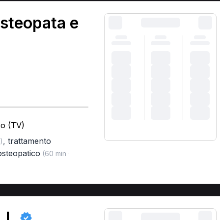
steopata e
so (TV)
,
trattamento
)
osteopatico
(60 min ·
.L.