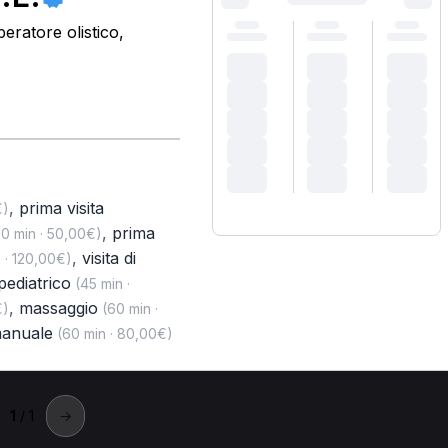
eratore olistico,
,
prima visita
€)
,
prima
0 min · 50,00€)
,
visita di
 · 120,00€)
pediatrico
(45 min ·
,
massaggio
€)
(60 min ·
manuale
(60 min · 80,00€)
1
/ 1
→