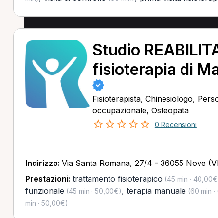
Studio REABILITA
fisioterapia di M
Fisioterapista, Chinesiologo, Pers
occupazionale, Osteopata
0 Recensioni
Indirizzo:
Via Santa Romana, 27/4 - 36055 Nove (VI
Prestazioni:
trattamento fisioterapico
(45 min · 40,00€
funzionale
,
terapia manuale
(45 min · 50,00€)
(60 min ·
min · 50,00€)