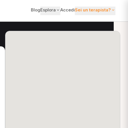
Blog
Esplora
Accedi
Sei un terapista?
ti?