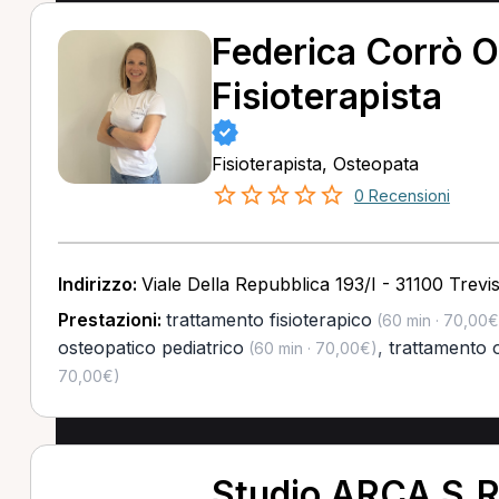
Federica Corrò O
Fisioterapista
Fisioterapista, Osteopata
0 Recensioni
Indirizzo:
Viale Della Repubblica 193/I - 31100 Trevi
Prestazioni:
trattamento fisioterapico
(60 min · 70,00€
osteopatico pediatrico
,
trattamento 
(60 min · 70,00€)
70,00€)
Studio ARCA S.R