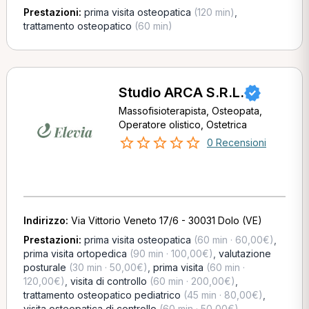
Prestazioni:
prima visita osteopatica
(120 min)
,
trattamento osteopatico
(60 min)
Studio ARCA S.R.L.
Massofisioterapista, Osteopata,
Operatore olistico, Ostetrica
0 Recensioni
Indirizzo:
Via Vittorio Veneto 17/6 - 30031 Dolo (VE)
Prestazioni:
prima visita osteopatica
(60 min · 60,00€)
,
prima visita ortopedica
(90 min · 100,00€)
,
valutazione
posturale
(30 min · 50,00€)
,
prima visita
(60 min ·
120,00€)
,
visita di controllo
(60 min · 200,00€)
,
trattamento osteopatico pediatrico
(45 min · 80,00€)
,
visita osteopatica di controllo
(60 min · 50,00€)
,