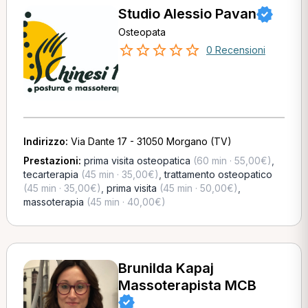
Studio Alessio Pavan
Osteopata
0 Recensioni
Indirizzo:
Via Dante 17 - 31050 Morgano (TV)
Prestazioni:
prima visita osteopatica
(60 min · 55,00€)
,
tecarterapia
(45 min · 35,00€)
,
trattamento osteopatico
(45 min · 35,00€)
,
prima visita
(45 min · 50,00€)
,
massoterapia
(45 min · 40,00€)
Brunilda Kapaj
Massoterapista MCB