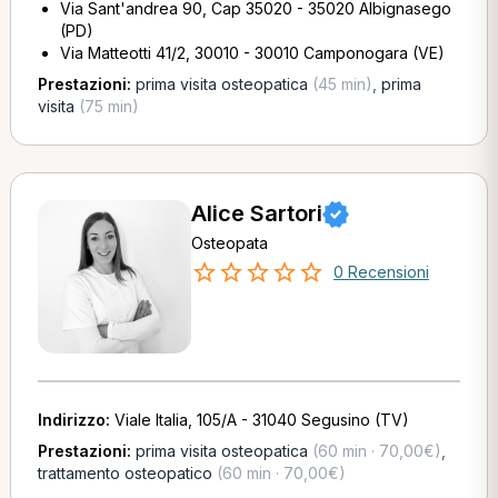
Via Sant'andrea 90, Cap 35020 - 35020 Albignasego
(PD)
Via Matteotti 41/2, 30010 - 30010 Camponogara (VE)
Prestazioni:
prima visita osteopatica
(45 min)
,
prima
visita
(75 min)
Alice Sartori
Osteopata
0 Recensioni
Indirizzo:
Viale Italia, 105/A - 31040 Segusino (TV)
Prestazioni:
prima visita osteopatica
(60 min · 70,00€)
,
trattamento osteopatico
(60 min · 70,00€)