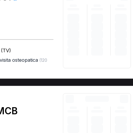
 (TV)
visita osteopatica
(120
 MCB