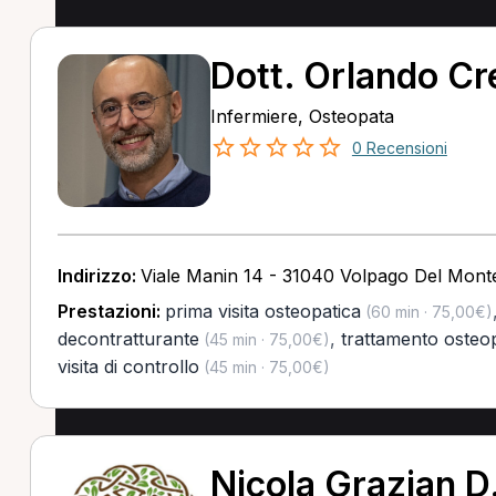
Dott. Orlando Cr
Infermiere, Osteopata
0 Recensioni
Indirizzo:
Viale Manin 14 - 31040 Volpago Del Monte
Prestazioni:
prima visita osteopatica
(60 min · 75,00€)
decontratturante
,
trattamento osteo
(45 min · 75,00€)
visita di controllo
(45 min · 75,00€)
Nicola Grazian D