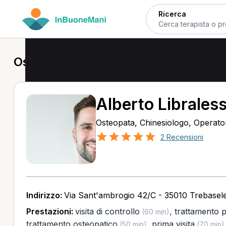
Ricerca
Osteopata a Morgano
Alberto Librales
Osteopata, Chinesiologo, Operator
2 Recensioni
Indirizzo:
Via Sant'ambrogio 42/C - 35010 Trebasel
Prestazioni:
visita di controllo
,
trattamento 
(60 min)
trattamento osteopatico
,
prima visita
(50 min)
(70 min)