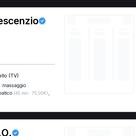
escenzio
llo (TV)
,
massaggio
patico
,
(45 min · 75,00€)
.O.