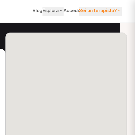
Blog
Esplora
Accedi
Sei un terapista?
ti?