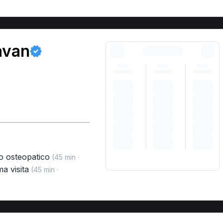
avan
o osteopatico
(45 min ·
ma visita
(45 min ·