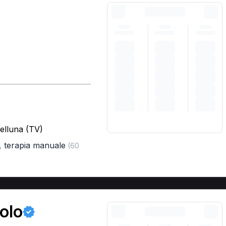
elluna (TV)
,
terapia manuale
(60
olo