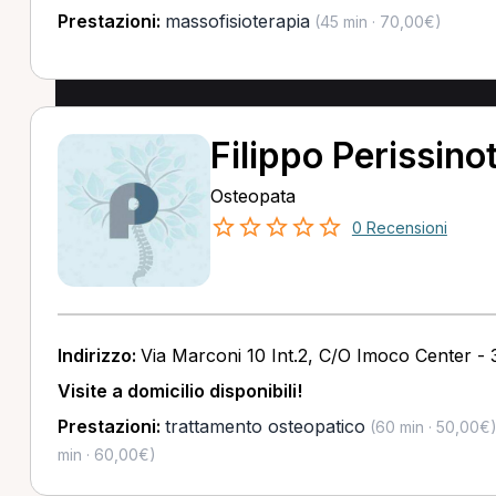
Prestazioni:
massofisioterapia
(45 min · 70,00€)
Filippo Perissino
Osteopata
0 Recensioni
Indirizzo:
Via Marconi 10 Int.2, C/O Imoco Center - 
Visite a domicilio disponibili!
Prestazioni:
trattamento osteopatico
(60 min · 50,00€
min · 60,00€)