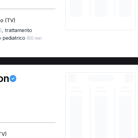
so (TV)
,
trattamento
)
 pediatrico
(60 min ·
on
TV)