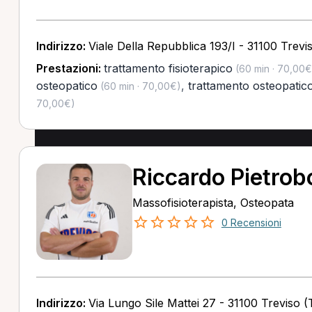
Indirizzo:
Viale Della Repubblica 193/I - 31100 Trevi
Prestazioni:
trattamento fisioterapico
(60 min · 70,00€
osteopatico
,
trattamento osteopatico
(60 min · 70,00€)
70,00€)
Riccardo Pietrob
Massofisioterapista, Osteopata
0 Recensioni
Indirizzo:
Via Lungo Sile Mattei 27 - 31100 Treviso (