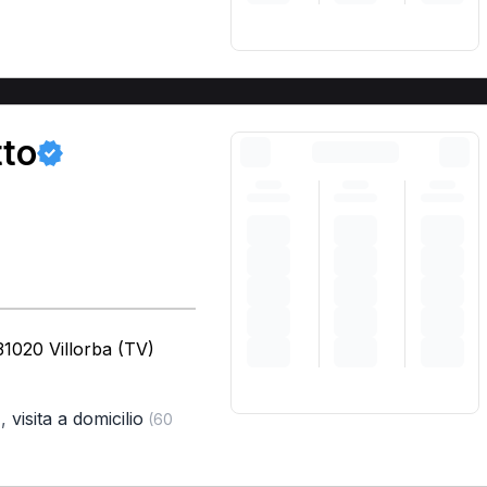
tto
31020 Villorba (TV)
,
visita a domicilio
)
(60