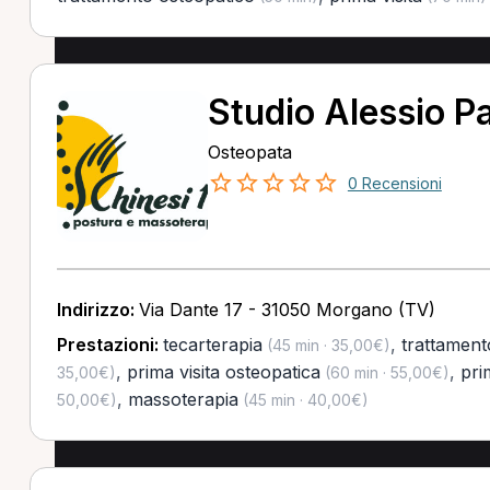
Studio Alessio P
Osteopata
0 Recensioni
Indirizzo:
Via Dante 17 - 31050 Morgano (TV)
Prestazioni:
tecarterapia
,
trattament
(45 min · 35,00€)
,
prima visita osteopatica
,
pri
35,00€)
(60 min · 55,00€)
,
massoterapia
50,00€)
(45 min · 40,00€)