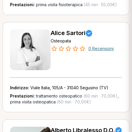
Prestazioni:
prima visita fisioterapica
(45 min · 55,00€)
Alice Sartori
Osteopata
0 Recensioni
Indirizzo:
Viale Italia, 105/A - 31040 Segusino (TV)
Prestazioni:
trattamento osteopatico
(60 min · 70,00€)
,
prima visita osteopatica
(60 min · 70,00€)
Alberto Libralesso D.O.