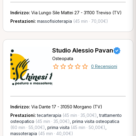
Indirizzo:
Via Lungo Sile Mattei 27 - 31100 Treviso (TV)
Prestazioni:
massofisioterapia
(45 min · 70,00€)
Studio Alessio Pavan
Osteopata
0 Recensioni
Indirizzo:
Via Dante 17 - 31050 Morgano (TV)
Prestazioni:
tecarterapia
(45 min · 35,00€)
,
trattamento
osteopatico
(45 min · 35,00€)
,
prima visita osteopatica
(60 min · 55,00€)
,
prima visita
(45 min · 50,00€)
,
massoterapia
(45 min · 40,00€)