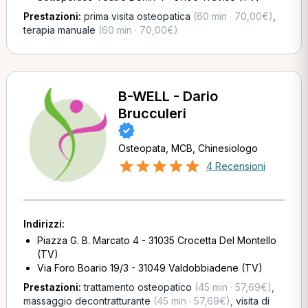
Prestazioni:
prima visita osteopatica
(60 min · 70,00€)
,
terapia manuale
(60 min · 70,00€)
B-WELL - Dario
Brucculeri
Osteopata, MCB, Chinesiologo
4 Recensioni
Indirizzi:
Piazza G. B. Marcato 4 - 31035 Crocetta Del Montello
(TV)
Via Foro Boario 19/3 - 31049 Valdobbiadene (TV)
Prestazioni:
trattamento osteopatico
(45 min · 57,69€)
,
massaggio decontratturante
(45 min · 57,69€)
,
visita di