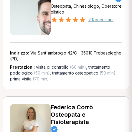
Osteopata, Chinesiologo, Operatore
olistico
2 Recensioni
Indirizzo:
Via Sant'ambrogio 42/C - 35010 Trebaseleghe
(PD)
Prestazioni:
visita di controllo
(60 min)
,
trattamento
podologico
(50 min)
,
trattamento osteopatico
(50 min)
,
prima visita
(70 min)
Federica Corrò
Osteopata e
Fisioterapista