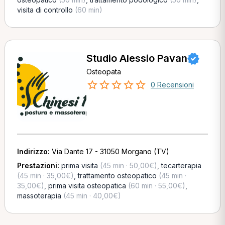
visita di controllo
(60 min)
Studio Alessio Pavan
Osteopata
0 Recensioni
Indirizzo:
Via Dante 17 - 31050 Morgano (TV)
Prestazioni:
prima visita
(45 min · 50,00€)
,
tecarterapia
(45 min · 35,00€)
,
trattamento osteopatico
(45 min ·
35,00€)
,
prima visita osteopatica
(60 min · 55,00€)
,
massoterapia
(45 min · 40,00€)