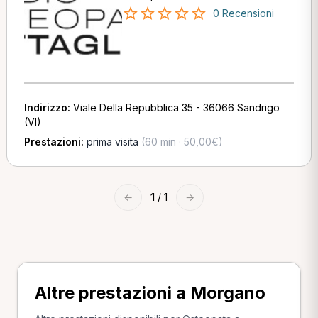
0 Recensioni
Indirizzo:
Viale Della Repubblica 35 - 36066 Sandrigo
(VI)
Prestazioni:
prima visita
(60 min · 50,00€)
←
1
/ 1
→
Altre prestazioni a Morgano