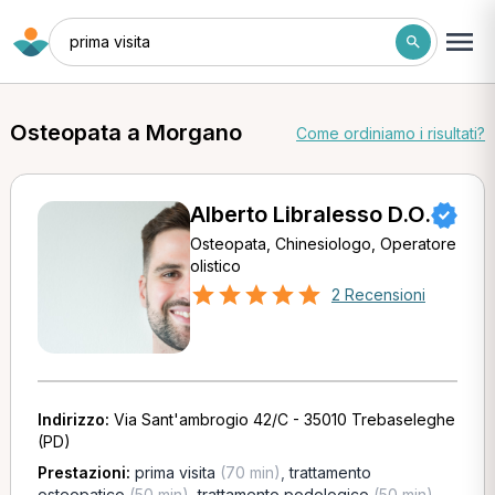
prima visita
Osteopata a Morgano
Come ordiniamo i risultati?
Alberto Libralesso D.O.
Osteopata, Chinesiologo, Operatore
olistico
2 Recensioni
Indirizzo:
Via Sant'ambrogio 42/C - 35010 Trebaseleghe
(PD)
Prestazioni:
prima visita
(70 min)
,
trattamento
osteopatico
(50 min)
,
trattamento podologico
(50 min)
,