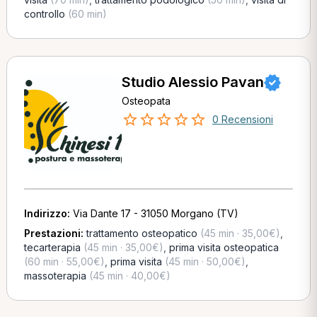
controllo
(60 min)
Studio Alessio Pavan
Osteopata
0 Recensioni
Indirizzo:
Via Dante 17 - 31050 Morgano (TV)
Prestazioni:
trattamento osteopatico
(45 min · 35,00€)
,
tecarterapia
(45 min · 35,00€)
,
prima visita osteopatica
(60 min · 55,00€)
,
prima visita
(45 min · 50,00€)
,
massoterapia
(45 min · 40,00€)