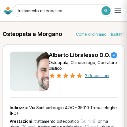
trattamento osteopatico
Osteopata a Morgano
Come ordiniamo i risultati?
Alberto Libralesso D.O.
Osteopata, Chinesiologo, Operatore
olistico
2 Recensioni
Indirizzo:
Via Sant'ambrogio 42/C - 35010 Trebaseleghe
(PD)
Prestazioni:
trattamento osteopatico
(50 min)
,
prima
visita
(70 min)
,
trattamento podologico
(50 min)
,
visita di