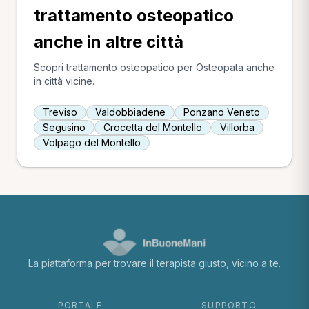
trattamento osteopatico
anche in altre città
Scopri trattamento osteopatico per Osteopata anche
in città vicine.
Treviso
Valdobbiadene
Ponzano Veneto
Segusino
Crocetta del Montello
Villorba
Volpago del Montello
La piattaforma per trovare il terapista giusto, vicino a te.
PORTALE
SUPPORTO