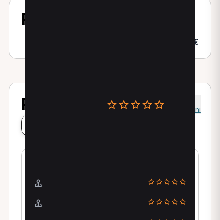
Prestazioni
PRIMA VISITA
50,00€
Recensioni
0
Recensioni
Lascia una recensione
La valutazione dei pazienti
Puntualità
Comunicazione