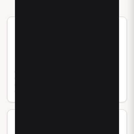
Professionisti simili in
provincia di Vicenza
Trova professionisti per le specializzazioni dello
studio in diverse città della provincia di Vicenza.
Osteopata a Vicenza
Osteopata a Chiampo
Osteopata a Montecchio Maggiore
Osteopata a Camisano Vicentino
Osteopata a Trissino
Osteopata a Lonigo
Prestazioni simili disponibili in
provincia di Vicenza