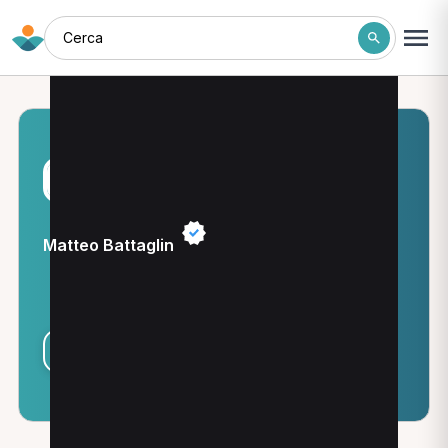
Cerca
Matteo Battaglin
Informazioni
Condividi