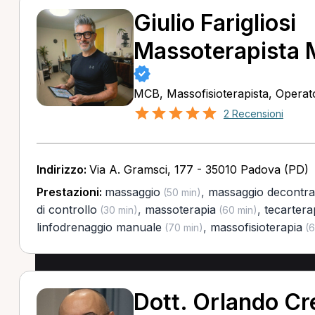
Giulio Farigliosi
Massoterapista
MCB, Massofisioterapista, Operato
2 Recensioni
Indirizzo:
Via A. Gramsci, 177 - 35010 Padova (PD)
Prestazioni:
massaggio
,
massaggio decontra
(50 min)
di controllo
,
massoterapia
,
tecartera
(30 min)
(60 min)
linfodrenaggio manuale
,
massofisioterapia
(70 min)
(6
Dott. Orlando Cr