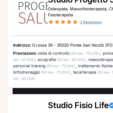
Osteopata, Massofisioterapista, C
Fisioterapista
2 Recensioni
Indirizzo:
G.rossa 39 - 35020 Ponte San Nicolò (PD
Prestazioni:
visita di controllo
,
prima
(60 min · 70,00€)
,
ecografia
,
massoterapi
min · 50,00€)
(20 min · 90,00€)
personal training
,
trattamento fisiot
(60 min · 70,00€)
linfodrenaggio
,
tecarterapia
(60 min · 70,00€)
(30 min ·
min · 40,00€)
Studio Fisio Life