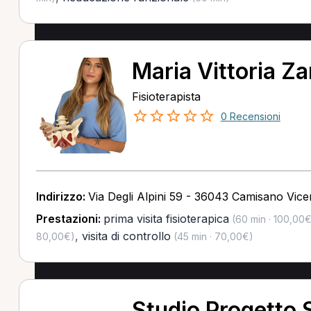
Maria Vittoria Z
Fisioterapista
0 Recensioni
Indirizzo:
Via Degli Alpini 59 - 36043 Camisano Vicen
Prestazioni:
prima visita fisioterapica
(60 min · 100,00€
,
visita di controllo
80,00€)
(45 min · 70,00€)
Studio Progetto S