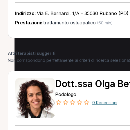
Indirizzo:
Via E. Bernardi, 1/A - 35030 Rubano (PD)
Prestazioni:
trattamento osteopatico
(60 min)
Altri terapisti suggeriti
Non corrispondono perfettamente ai criteri di ricerca selezion
Dott.ssa Olga Bet
Podologo
0 Recensioni