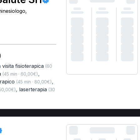
hinesiologo,
)
 visita fisioterapica
(60
a
,
(45 min · 60,00€)
erapico
,
(45 min · 80,00€)
,
laserterapia
 50,00€)
(30