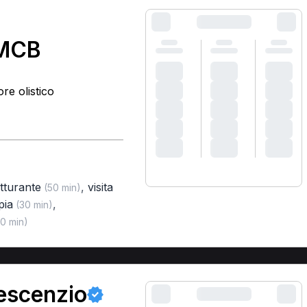
 MCB
re olistico
tturante
,
visita
(50 min)
pia
,
(30 min)
0 min)
escenzio