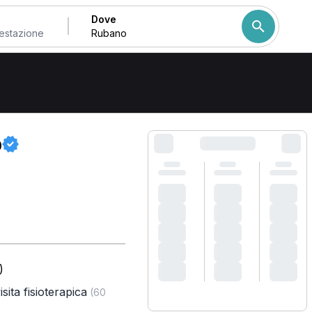
Dove
Come ordiniamo i risulta
o
)
sita fisioterapica
(60