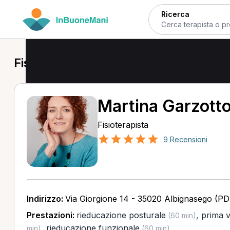
Ricerca
Fisioterapista a Rubano
Martina Garzott
Fisioterapista
9 Recensioni
Indirizzo:
Via Giorgione 14 - 35020 Albignasego (PD
Prestazioni:
rieducazione posturale
,
prima vi
(60 min)
,
rieducazione funzionale
min)
(60 min)