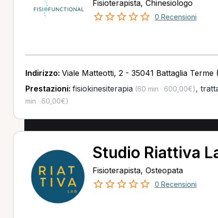
Fisioterapista, Chinesiologo
0 Recensioni
Indirizzo:
Viale Matteotti, 2 - 35041 Battaglia Terme
Prestazioni:
fisiokinesiterapia
,
trat
(60 min · 600,00€)
min · 60,00€)
Studio Riattiva L
Fisioterapista, Osteopata
0 Recensioni