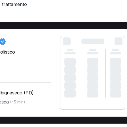
,
trattamento
listico
lbignasego (PD)
atica
(45 min)