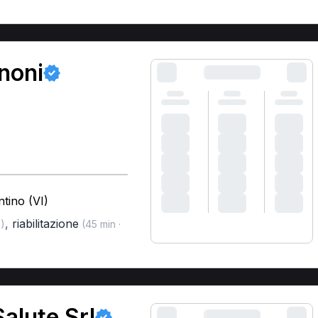
anoni
tino (VI)
,
riabilitazione
)
(45 min ·
alute Srl