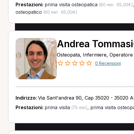
Prestazioni:
prima visita osteopatica
(60 min · 65,00€)
osteopatico
(60 min · 65,00€)
Andrea Tommasi
Osteopata, Infermiere, Operatore o
0 Recensioni
Indirizzo:
Via Sant'andrea 90, Cap 35020 - 35020 A
Prestazioni:
prima visita
,
prima visita osteop
(75 min)