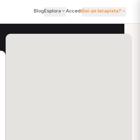
Blog
Esplora
Accedi
Sei un terapista?
ti?