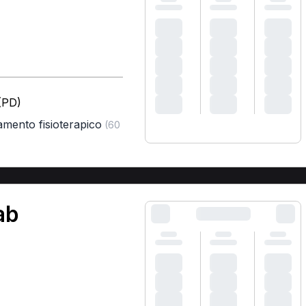
 (PD)
tamento fisioterapico
(60
ab