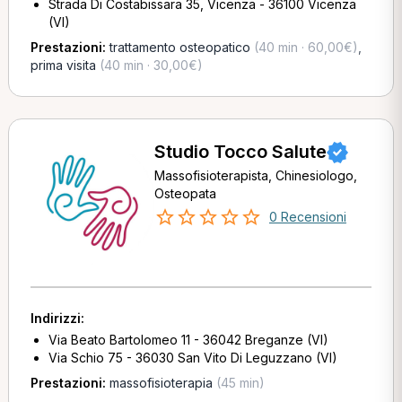
Strada Di Costabissara 35, Vicenza - 36100 Vicenza
(VI)
Prestazioni:
trattamento osteopatico
(40 min · 60,00€)
,
prima visita
(40 min · 30,00€)
Studio Tocco Salute
Massofisioterapista, Chinesiologo,
Osteopata
0 Recensioni
Indirizzi:
Via Beato Bartolomeo 11 - 36042 Breganze (VI)
Via Schio 75 - 36030 San Vito Di Leguzzano (VI)
Prestazioni:
massofisioterapia
(45 min)