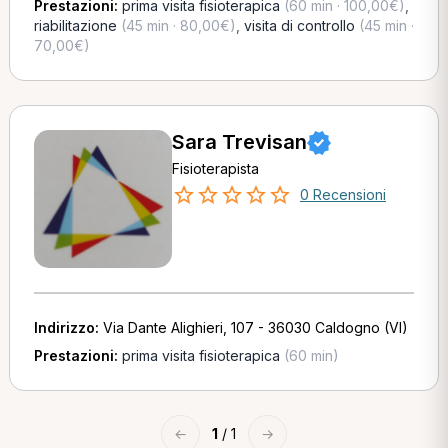
Prestazioni:
prima visita fisioterapica
(60 min · 100,00€)
,
riabilitazione
(45 min · 80,00€)
,
visita di controllo
(45 min ·
70,00€)
Sara Trevisan
Fisioterapista
0 Recensioni
Indirizzo:
Via Dante Alighieri, 107 - 36030 Caldogno (VI)
Prestazioni:
prima visita fisioterapica
(60 min)
←
1
/ 1
→