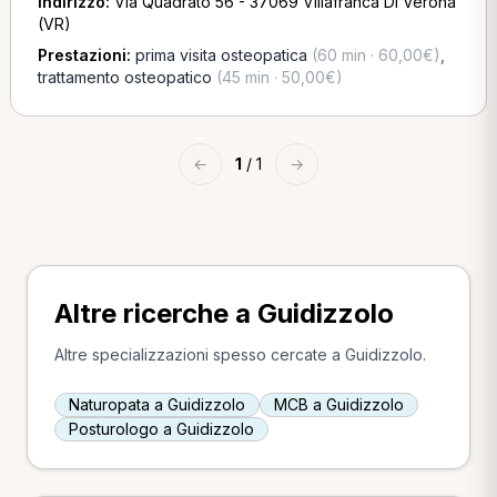
Indirizzo:
Via Quadrato 56 - 37069 Villafranca Di Verona
(VR)
Prestazioni:
prima visita osteopatica
(60 min · 60,00€)
,
trattamento osteopatico
(45 min · 50,00€)
←
1
/ 1
→
Altre ricerche a Guidizzolo
Altre specializzazioni spesso cercate a Guidizzolo.
Naturopata a Guidizzolo
MCB a Guidizzolo
Posturologo a Guidizzolo