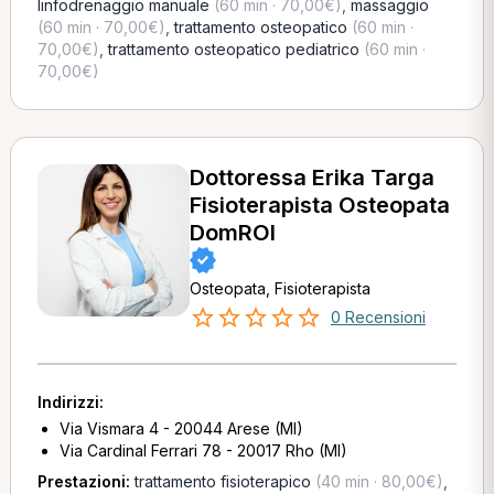
linfodrenaggio manuale
(60 min · 70,00€)
,
massaggio
(60 min · 70,00€)
,
trattamento osteopatico
(60 min ·
70,00€)
,
trattamento osteopatico pediatrico
(60 min ·
70,00€)
Dottoressa Erika Targa
Fisioterapista Osteopata
DomROI
Osteopata, Fisioterapista
0 Recensioni
Indirizzi:
Via Vismara 4 - 20044 Arese (MI)
Via Cardinal Ferrari 78 - 20017 Rho (MI)
Prestazioni:
trattamento fisioterapico
(40 min · 80,00€)
,