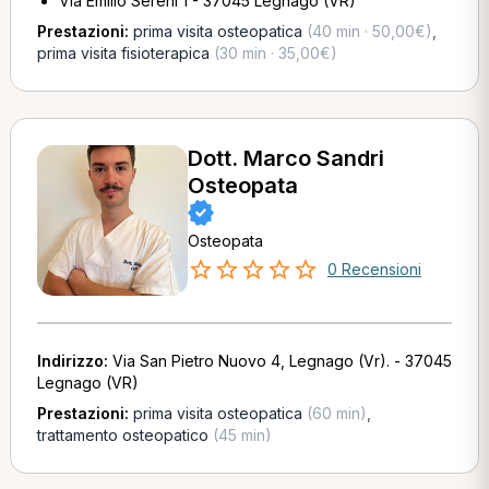
Via Emilio Sereni 1 - 37045 Legnago (VR)
Prestazioni:
prima visita osteopatica
(40 min · 50,00€)
,
prima visita fisioterapica
(30 min · 35,00€)
Dott. Marco Sandri
Osteopata
Osteopata
0 Recensioni
Indirizzo:
Via San Pietro Nuovo 4, Legnago (Vr). - 37045
Legnago (VR)
Prestazioni:
prima visita osteopatica
(60 min)
,
trattamento osteopatico
(45 min)