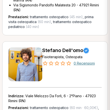
Marina (RN)
Via Sigismondo Pandolfo Malatesta 20 - 47921 Rimini
(RN)
Prestazioni:
trattamento osteopatico
(45 min)
,
prima
visita osteopatica
(60 min)
,
trattamento osteopatico
pediatrico
(40 min)
Stefano Dell'omo
Fisioterapista, Osteopata
0 Recensioni
Indirizzo:
Viale Melozzo Da Forli, 6 - 2°Piano - 47923
Rimini (RN)
Prestazioni:
trattamento osteopatico
(60 min · 60,00€)
,