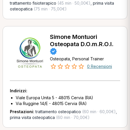
trattamento fisioterapico
(45 min · 50,00€)
,
prima visita
osteopatica
(75 min · 75,00€)
Simone Montuori
Osteopata D.O.m.R.O.I.
Osteopata, Personal Trainer
0 Recensioni
Indirizzi:
Viale Europa Unita 5 - 48015 Cervia (RA)
Via Ruggine 14/E - 48015 Cervia (RA)
Prestazioni:
trattamento osteopatico
(60 min · 60,00€)
,
prima visita osteopatica
(60 min · 70,00€)