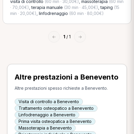
visita di controllo
(60 min · 30,00€)
,
massoterapia
(60 min
· 70,00€)
,
terapia manuale
(30 min · 45,00€)
,
taping
(15
min · 20,00€)
,
linfodrenaggio
(60 min · 80,00€)
←
1
/ 1
→
Altre prestazioni a Benevento
Altre prestazioni spesso richieste a Benevento.
Visita di controllo a Benevento
Trattamento osteopatico a Benevento
Linfodrenaggio a Benevento
Prima visita osteopatica a Benevento
Massoterapia a Benevento