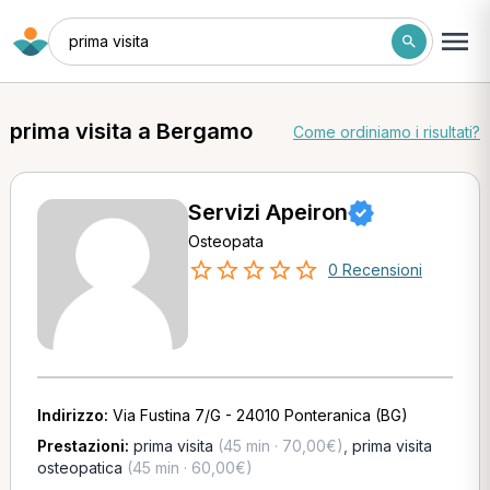
prima visita
prima visita a Bergamo
Come ordiniamo i risultati?
Servizi Apeiron
Osteopata
0 Recensioni
Indirizzo:
Via Fustina 7/G - 24010 Ponteranica (BG)
Prestazioni:
prima visita
(45 min · 70,00€)
,
prima visita
osteopatica
(45 min · 60,00€)