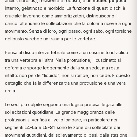
anulus fibrosus
), resistente e robusto, e un
nucleo polposo
interno, gelatinoso e morbido. La funzione di questi dischi è
cruciale: lavorano come ammortizzatori, distribuiscono il
carico, attenuano le sollecitazioni che la colonna riceve a ogni
movimento. Senza di loro, ogni passo, ogni salto, ogni torsione
del busto sarebbe un trauma per le vertebre.
Pensa al disco intervertebrale come a un cuscinetto idraulico
tra una vertebra e l'altra. Nella protrusione, il cuscinetto si
deforma e sporge leggermente dalla sua sede, ma resta
intatto: non perde "liquido", non si rompe, non cede. È questo
dettaglio che fa la differenza tra una protrusione e una vera
ernia.
Le sedi più colpite seguono una logica precisa, legata alle
sollecitazioni quotidiane. La grande maggioranza delle
protrusioni si verifica a livello lombare, in particolare nei
segmenti
L4-L5
e
L5-S1
: sono le zone più sollecitate dai
movimenti quotidiani, dal sollevamento di pesi, dalla stazione