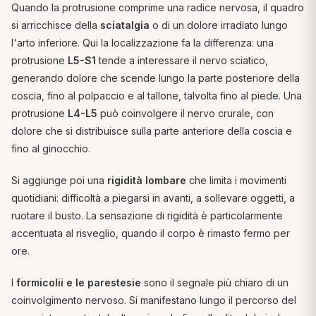
Quando la protrusione comprime una radice nervosa, il quadro
si arricchisce della
sciatalgia
o di un dolore irradiato lungo
l'arto inferiore. Qui la localizzazione fa la differenza: una
protrusione
L5-S1
tende a interessare il nervo sciatico,
generando dolore che scende lungo la parte posteriore della
coscia, fino al polpaccio e al tallone, talvolta fino al piede. Una
protrusione
L4-L5
può coinvolgere il nervo crurale, con
dolore che si distribuisce sulla parte anteriore della coscia e
fino al ginocchio.
Si aggiunge poi una
rigidità lombare
che limita i movimenti
quotidiani: difficoltà a piegarsi in avanti, a sollevare oggetti, a
ruotare il busto. La sensazione di rigidità è particolarmente
accentuata al risveglio, quando il corpo è rimasto fermo per
ore.
I
formicolii e le parestesie
sono il segnale più chiaro di un
coinvolgimento nervoso. Si manifestano lungo il percorso del