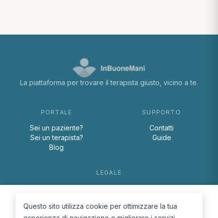
La piattaforma per trovare il terapista giusto, vicino a te.
PORTALE
SUPPORTO
Sei un paziente?
Contatti
Sei un terapista?
Guide
Blog
LEGALE
Termini e condizioni
Privacy Policy
Questo sito utilizza cookie per ottimizzare la tua
Cookie Policy
esperienza di navigazione e migliorare i servizi