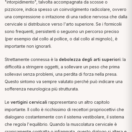
"intorpidimento", talvolta accompagnata da scosse o
pizzicore, indica spesso un coinvolgimento radicolare, ovvero
una compressione o irritazione di una radice nervosa che dalla
cervicale si distribuisce verso l'arto superiore. Se i formicolii
sono frequenti, persistenti o seguono un percorso preciso
(per esempio dal collo al pollice, o dal collo al mignolo), è
importante non ignorarli.
Strettamente connessa è la
debolezza degli arti superiori
: la
difficoltà a stringere oggetti, a sollevare un peso che prima
sollevavi senza problemi, una perdita di forza nella presa.
Questo sintomo va sempre valutato perché può indicare una
sofferenza neurologica più strutturata.
Le
vertigini cervicali
rappresentano un altro capitolo
importante. Il collo è ricchissimo di recettori propriocettivi che
dialogano costantemente con il sistema vestibolare, il sistema
che regola l'equilibrio. Quando la muscolatura cervicale è
cronicamente contratta o infiammata, questo dialogo si altera e