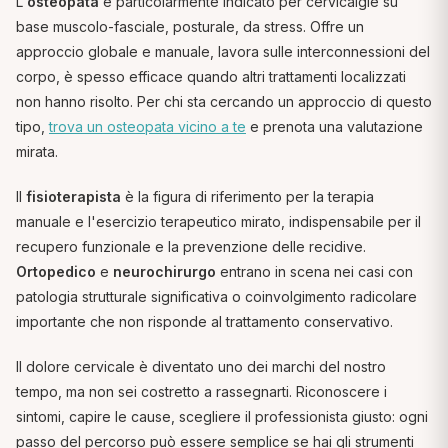
L'
osteopata
è particolarmente indicato per cervicalgie su
base muscolo-fasciale, posturale, da stress. Offre un
approccio globale e manuale, lavora sulle interconnessioni del
corpo, è spesso efficace quando altri trattamenti localizzati
non hanno risolto. Per chi sta cercando un approccio di questo
tipo,
trova un osteopata vicino a te
e prenota una valutazione
mirata.
Il
fisioterapista
è la figura di riferimento per la terapia
manuale e l'esercizio terapeutico mirato, indispensabile per il
recupero funzionale e la prevenzione delle recidive.
Ortopedico
e
neurochirurgo
entrano in scena nei casi con
patologia strutturale significativa o coinvolgimento radicolare
importante che non risponde al trattamento conservativo.
Il dolore cervicale è diventato uno dei marchi del nostro
tempo, ma non sei costretto a rassegnarti. Riconoscere i
sintomi, capire le cause, scegliere il professionista giusto: ogni
passo del percorso può essere semplice se hai gli strumenti