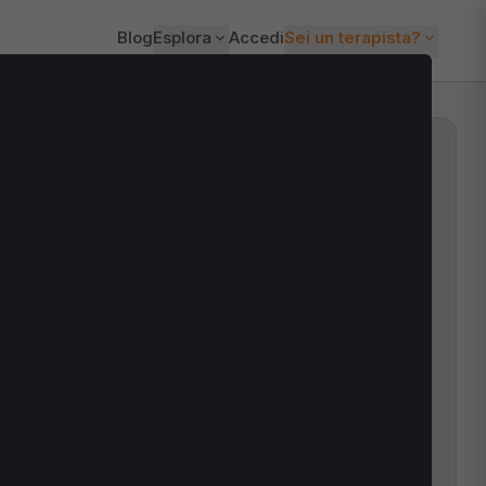
Blog
Esplora
Accedi
Sei un terapista?
ti?