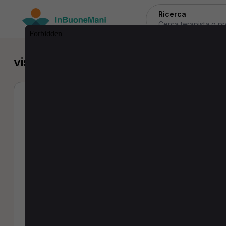
Ricerca
visita di controllo a Bormio
Elisa Raschetti
Infermiere
0 Recensioni
Indirizzi:
Via Dei Molini 17/A - 23032 Bormio (SO)
Via Dela Gesa 279 - 23041 Livigno (SO)