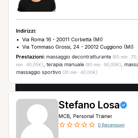
Indirizzi:
Via Roma 16 - 20011 Corbetta (MI)
Via Tommaso Grossi, 24 - 20012 Cuggiono (MI)
Prestazioni:
massaggio decontratturante
(60 min · 70
,
terapia manuale
,
massa
min · 40,00€)
(90 min · 90,00€)
massaggio sportivo
(30 min · 40,00€)
Stefano Losa
MCB, Personal Trainer
0 Recensioni