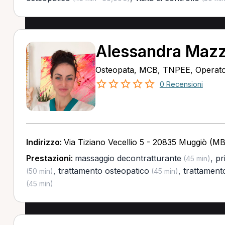
Alessandra Maz
Osteopata, MCB, TNPEE, Operator
0 Recensioni
Indirizzo:
Via Tiziano Vecellio 5 - 20835 Muggiò (MB
Prestazioni:
massaggio decontratturante
,
pr
(45 min)
,
trattamento osteopatico
,
trattament
(50 min)
(45 min)
(45 min)