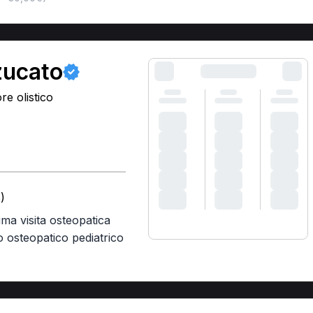
zucato
e olistico
)
ima visita osteopatica
o osteopatico pediatrico