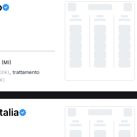
o
 (MI)
,
trattamento
,00€)
0€)
talia