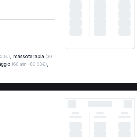
,
massoterapia
,00€)
(30
ggio
,
(60 min · 60,00€)