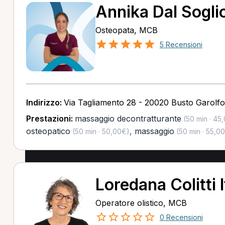
Annika Dal Sogli
Osteopata, MCB
5 Recensioni
Indirizzo:
Via Tagliamento 28 - 20020 Busto Garolfo
Prestazioni:
massaggio decontratturante
(50 min · 45
osteopatico
,
massaggio
(50 min · 50,00€)
(50 min · 55,0
Loredana Colitti I
Operatore olistico, MCB
0 Recensioni