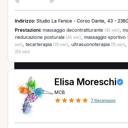
Indirizzo:
Studio La Fenice - Corso Dante, 43 - 2380
Prestazioni:
massaggio decontratturante
,
ma
(45 min)
rieducazione posturale
,
massaggio sportivo
(45 min)
(
,
tecarterapia
,
ultrasuonoterapia
,
min)
(30 min)
(15 min)
(50 min)
Elisa Moreschi
MCB
7 Recensioni