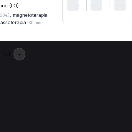
iano (LO)
,
magnetoterapia
,00€)
assoterapia
(30 min ·
1
/ 1
→
rugherio
io.
sioterapica domiciliare a Brugherio
Trattamento fisioterapico a Br