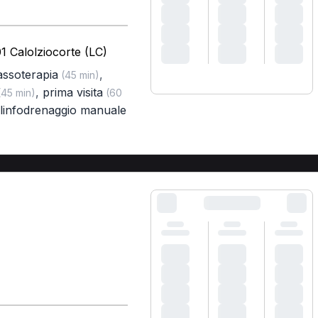
1 Calolziocorte (LC)
ssoterapia
,
(45 min)
,
prima visita
45 min)
(60
linfodrenaggio manuale