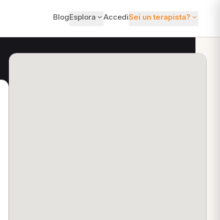
Blog
Esplora
Accedi
Sei un terapista?
ti?