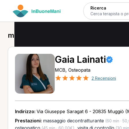
Ricerca
massaggio decontratturante a Brug
Gaia Lainati
MCB, Osteopata
2 Recensioni
Indirizzo:
Via Giuseppe Saragat 6 - 20835 Muggiò 
Prestazioni:
massaggio decontratturante
(60 min · 50
osteopatico
,
visita di controllo
(45 min · 60,00€)
(30 min