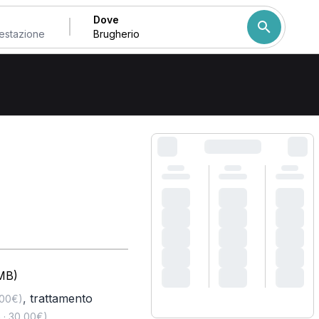
Dove
herio
Come ordiniamo i risulta
(MB)
,
trattamento
,00€)
 · 30,00€)