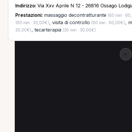
Indirizzo:
Via Xxv Aprile N 12 - 26816 Ossago Lodig
Prestazioni:
massaggio decontratturante
(60 min · 60
,
visita di controllo
,
m
(60 min · 30,00€)
(60 min · 60,00€)
,
tecarterapia
30,00€)
(30 min · 30,00€)
←
Altre prestazioni a B
Altre prestazioni spesso richieste a Brugher
Prima visita osteopatica a Brugherio
Visita fi