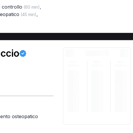
di controllo
,
(60 min)
teopatico
,
(45 min)
uccio
mento osteopatico