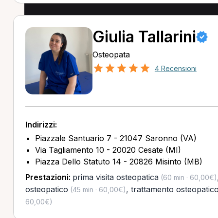
Giulia Tallarini
Osteopata
4 Recensioni
Indirizzi:
Piazzale Santuario 7 - 21047 Saronno (VA)
Via Tagliamento 10 - 20020 Cesate (MI)
Piazza Dello Statuto 14 - 20826 Misinto (MB)
Prestazioni:
prima visita osteopatica
(60 min · 60,00€)
osteopatico
,
trattamento osteopatico
(45 min · 60,00€)
60,00€)