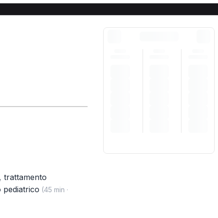
,
trattamento
 pediatrico
(45 min ·