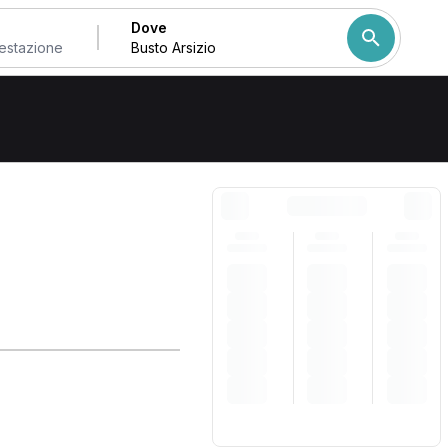
Dove
zio
Come ordiniamo i risulta