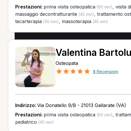
Prestazioni:
prima visita osteopatica
,
visita 
(60 min)
massaggio decontratturante
,
trattamento os
(45 min)
tecarterapia
,
massoterapia
(30 min)
(45 min)
Valentina Bartol
Osteopata
8 Recensioni
Indirizzo:
Via Donatello 9/B - 21013 Gallarate (VA)
Prestazioni:
prima visita osteopatica
,
tratta
(60 min)
pediatrico
(45 min)