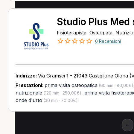
Studio Plus Med 
Fisioterapista, Osteopata, Nutrizio
0 Recensioni
Indirizzo:
Via Gramsci 1 - 21043 Castiglione Olona (
Prestazioni:
prima visita osteopatica
(60 min · 80,00€)
nutrizionale
,
prima visita fisioterap
(120 min · 250,00€)
onde d'urto
(30 min · 70,00€)
←