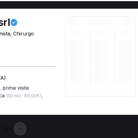
srl
nista, Chirurgo
VA)
,
prima visita
ica
,
(60 min · 80,00€)
1
/ 1
→