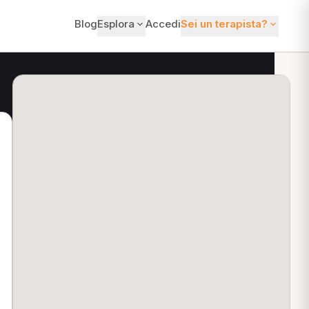
Blog
Esplora
Accedi
Sei un terapista?
ti?