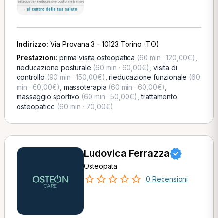
Indirizzo:
Via Provana 3 - 10123 Torino (TO)
Prestazioni:
prima visita osteopatica
(60 min · 120,00€)
,
rieducazione posturale
(60 min · 60,00€)
,
visita di
controllo
(90 min · 150,00€)
,
rieducazione funzionale
(60
min · 60,00€)
,
massoterapia
(60 min · 60,00€)
,
massaggio sportivo
(60 min · 50,00€)
,
trattamento
osteopatico
(60 min · 70,00€)
Ludovica Ferrazza
Osteopata
0 Recensioni