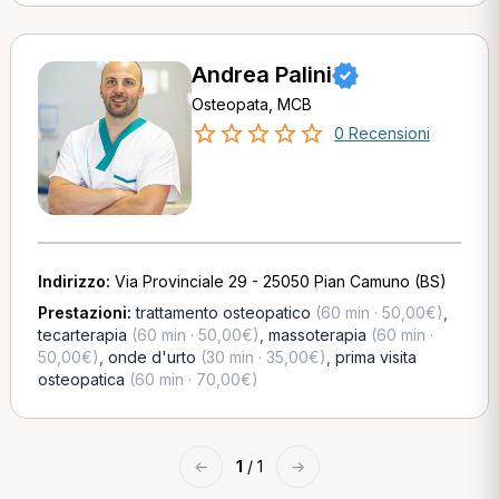
Andrea Palini
Osteopata, MCB
0 Recensioni
Indirizzo:
Via Provinciale 29 - 25050 Pian Camuno (BS)
Prestazioni:
trattamento osteopatico
(60 min · 50,00€)
,
tecarterapia
(60 min · 50,00€)
,
massoterapia
(60 min ·
50,00€)
,
onde d'urto
(30 min · 35,00€)
,
prima visita
osteopatica
(60 min · 70,00€)
←
1
/ 1
→