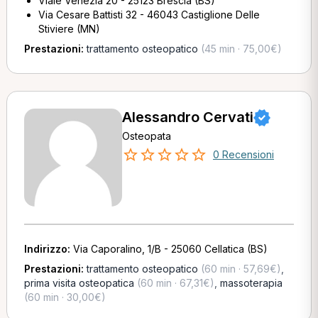
Viale Venezia 20 - 25123 Brescia (BS)
Via Cesare Battisti 32 - 46043 Castiglione Delle
Stiviere (MN)
Prestazioni:
trattamento osteopatico
(45 min · 75,00€)
Alessandro Cervati
Osteopata
0 Recensioni
Indirizzo:
Via Caporalino, 1/B - 25060 Cellatica (BS)
Prestazioni:
trattamento osteopatico
(60 min · 57,69€)
,
prima visita osteopatica
(60 min · 67,31€)
,
massoterapia
(60 min · 30,00€)