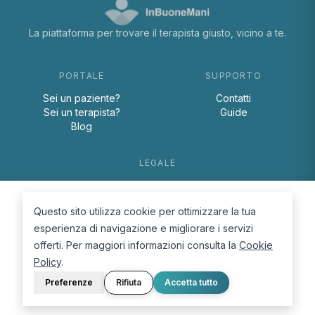
La piattaforma per trovare il terapista giusto, vicino a te.
PORTALE
SUPPORTO
Sei un paziente?
Contatti
Sei un terapista?
Guide
Blog
LEGALE
Termini e condizioni
Privacy Policy
Questo sito utilizza cookie per ottimizzare la tua
Cookie Policy
esperienza di navigazione e migliorare i servizi
offerti. Per maggiori informazioni consulta la
Cookie
Policy
.
Preferenze
Rifiuta
Accetta tutto
© 2026 D.Lab S.r.l. — InBuoneMani