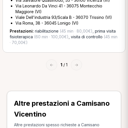
Via Salvatore Quasimodo, 55 - 36100 Vicenza (VI)
Via Leonardo Da Vinci 41 - 36075 Montecchio
Maggiore (VI)
Viale Dell'industria 93/Scala B - 36070 Trissino (VI)
Via Roma, 38 - 36045 Lonigo (VI)
Prestazioni:
riabilitazione
(45 min · 80,00€)
,
prima visita
fisioterapica
(60 min · 100,00€)
,
visita di controllo
(45 min
· 70,00€)
←
1
/ 1
→
Altre prestazioni a Camisano
Vicentino
Altre prestazioni spesso richieste a Camisano