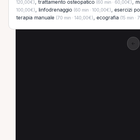
,
trattamento osteopatico
,
m
120,00€)
(60 min · 60,00€)
,
linfodrenaggio
,
esercizi po
100,00€)
(60 min · 100,00€)
terapia manuale
,
ecografia
(70 min · 140,00€)
(15 min · 
←
Altre prestazioni a C
Altre prestazioni spesso richieste a Carnago
Fisiokinesiterapia a Carnago