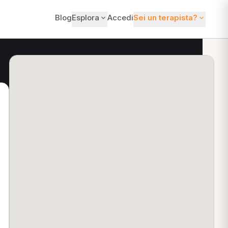
Blog
Esplora
Accedi
Sei un terapista?
ti?