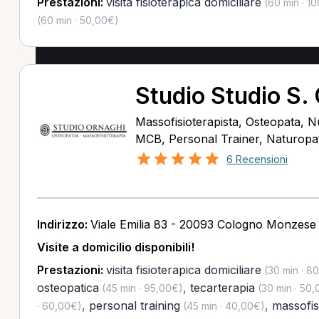
Prestazioni:
visita fisioterapica domiciliare
(60 min · 1
(60 min · 50,00€)
Studio Studio S.
Massofisioterapista, Osteopata, Nu
MCB, Personal Trainer, Naturopata
6 Recensioni
Indirizzo:
Viale Emilia 83 - 20093 Cologno Monzese
Visite a domicilio disponibili!
Prestazioni:
visita fisioterapica domiciliare
(30 min · 8
osteopatica
,
tecarterapia
(45 min · 95,00€)
(30 min · 50
,
personal training
,
massofis
· 60,00€)
(45 min · 40,00€)