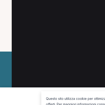
Specializzazioni pop
Le specializzazioni più cercate a Carnago.
Fisioterapista a Carnago
La piattaforma per trovare il terapista giusto, vicino a te.
Questo sito utilizza cookie per ottimiz
offerti. Per maggiori informazioni cons