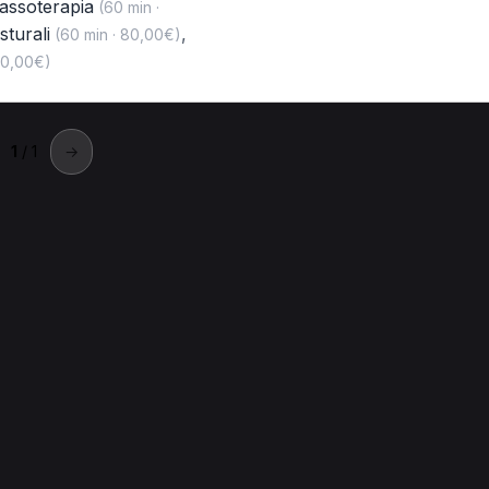
assoterapia
(60 min ·
sturali
,
(60 min · 80,00€)
70,00€)
1
/ 1
→
arnago
.