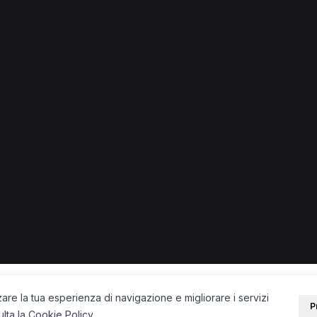
olari a Carnago
PORTALE
SUPPORT
Sei un paziente?
Contatti
Sei un terapista?
Guide
Blog
zare la tua esperienza di navigazione e migliorare i servizi
P
ulta la
Cookie Policy
.