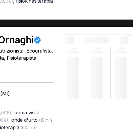
,
fisiokinesiterapia
00,00€)
 Ornaghi
trizionista, Ecografista,
, Fisioterapista
 (MI)
,
prima visita
0,00€)
,
onde d'urto
,00€)
(15 min
ioterapia
(60 min ·