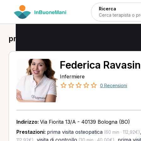
Ricerca
prima visita osteopatica a Casalecch
Federica Ravasin
Infermiere
0 Recensioni
Indirizzo:
Via Fiorita 13/A - 40139 Bologna (BO)
Prestazioni:
prima visita osteopatica
(60 min · 112,92€)
,
visita di controllo
,
prima visi
112,92€)
(30 min · 40,00€)