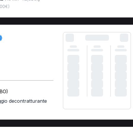
,00€)
(BO)
gio decontratturante