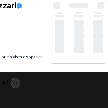
zzari
,
prima visita ortopedica
1
/ 1
→