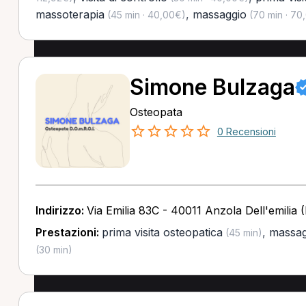
massoterapia
,
massaggio
(45 min · 40,00€)
(70 min · 70
Simone Bulzaga
Osteopata
0 Recensioni
Indirizzo:
Via Emilia 83C - 40011 Anzola Dell'emilia 
Prestazioni:
prima visita osteopatica
,
massag
(45 min)
(30 min)