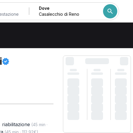
Dove
io di Reno
Come ordiniamo i risulta
i
,
riabilitazione
(45 min ·
ta
,
(45 min · 112,92€)