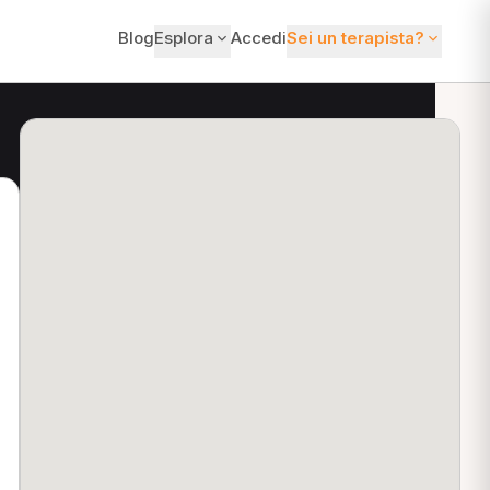
Blog
Esplora
Accedi
Sei un terapista?
ti?