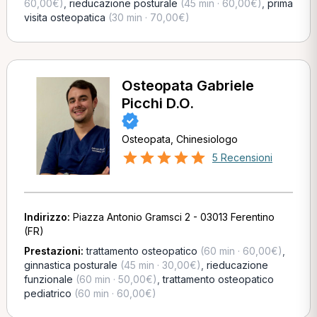
60,00€)
,
rieducazione posturale
(45 min · 60,00€)
,
prima
visita osteopatica
(30 min · 70,00€)
Osteopata Gabriele
Picchi D.O.
Osteopata, Chinesiologo
5 Recensioni
Indirizzo:
Piazza Antonio Gramsci 2 - 03013 Ferentino
(FR)
Prestazioni:
trattamento osteopatico
(60 min · 60,00€)
,
ginnastica posturale
(45 min · 30,00€)
,
rieducazione
funzionale
(60 min · 50,00€)
,
trattamento osteopatico
pediatrico
(60 min · 60,00€)