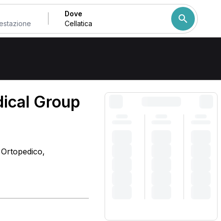
Dove
Come ordiniamo i risulta
dical Group
, Ortopedico,