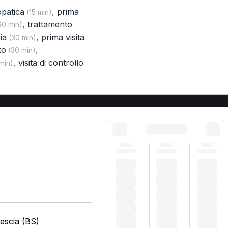
opatica
,
prima
(15 min)
,
trattamento
0 min)
ia
,
prima visita
(30 min)
to
,
(30 min)
,
visita di controllo
min)
escia (BS)