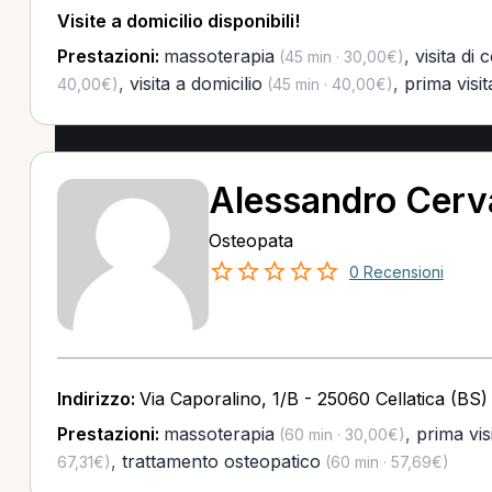
Visite a domicilio disponibili!
Prestazioni:
massoterapia
,
visita di 
(45 min · 30,00€)
,
visita a domicilio
,
prima visit
40,00€)
(45 min · 40,00€)
Alessandro Cerv
Osteopata
0 Recensioni
Indirizzo:
Via Caporalino, 1/B - 25060 Cellatica (BS)
Prestazioni:
massoterapia
,
prima vis
(60 min · 30,00€)
,
trattamento osteopatico
67,31€)
(60 min · 57,69€)