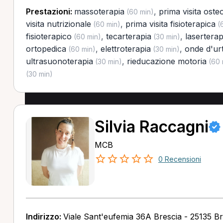
Prestazioni:
massoterapia
,
prima visita oste
(60 min)
visita nutrizionale
,
prima visita fisioterapica
(60 min)
(6
fisioterapico
,
tecarterapia
,
laserterap
(60 min)
(30 min)
ortopedica
,
elettroterapia
,
onde d'ur
(60 min)
(30 min)
ultrasuonoterapia
,
rieducazione motoria
(30 min)
(60 
(30 min)
Silvia Raccagni
MCB
0 Recensioni
Indirizzo:
Viale Sant'eufemia 36A Brescia - 25135 Br