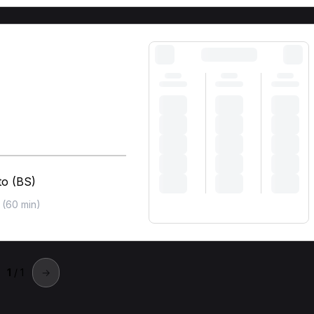
to (BS)
(60 min)
1
/ 1
→