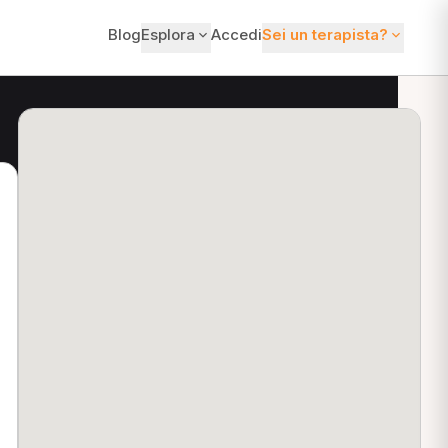
Blog
Esplora
Accedi
Sei un terapista?
ti?