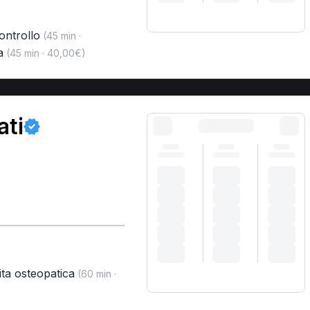
controllo
(45 min ·
a
(45 min · 40,00€)
ati
ita osteopatica
(60 min ·