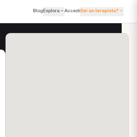
Blog
Esplora
Accedi
Sei un terapista?
ti?