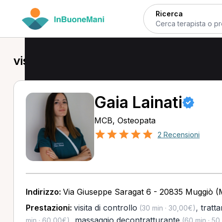
Ricerca
visita di controllo a Cernusco sul Nav
Gaia Lainati
MCB, Osteopata
2 Recensioni
Indirizzo:
Via Giuseppe Saragat 6 - 20835 Muggiò 
Prestazioni:
visita di controllo
,
tratt
(30 min · 30,00€)
,
massaggio decontratturante
min · 60,00€)
(60 min · 50