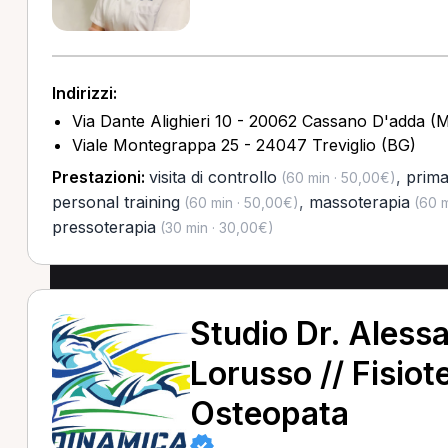
Indirizzi:
Via Dante Alighieri 10 - 20062 Cassano D'adda (M
Viale Montegrappa 25 - 24047 Treviglio (BG)
Prestazioni:
visita di controllo
,
prima
(60 min · 50,00€)
personal training
,
massoterapia
(60 min · 50,00€)
(60 m
pressoterapia
(30 min · 30,00€)
Studio Dr. Aless
Lorusso // Fisiot
Osteopata