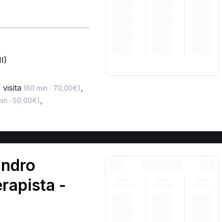
I)
 visita
,
(60 min · 70,00€)
,
in · 50,00€)
andro
erapista -