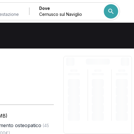
Dove
iglio
Come ordiniamo i risulta
(MB)
amento osteopatico
(45
,00€)