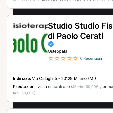
Studio Studio Fis
di Paolo Cerati
Osteopata
0 Recensioni
Indirizzo:
Via Cislaghi 5 - 20128 Milano (MI)
Prestazioni:
visita di controllo
,
prima
(45 min · 60,00€)
min · 60,00€)