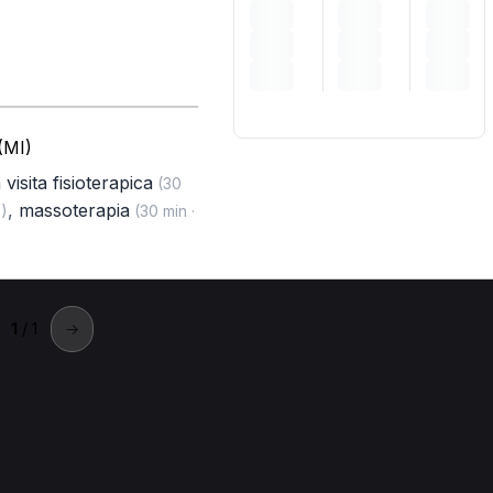
(MI)
visita fisioterapica
(30
,
massoterapia
)
(30 min ·
1
/ 1
→
ernusco sul Naviglio