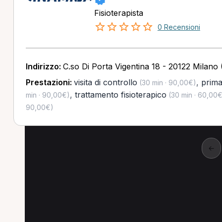
Fisioterapista
0 Recensioni
Indirizzo:
C.so Di Porta Vigentina 18 - 20122 Milano 
Prestazioni:
visita di controllo
,
prima 
(30 min · 90,00€)
,
trattamento fisioterapico
min · 90,00€)
(30 min · 60,00€
90,00€)
←
Altre prestazioni a C