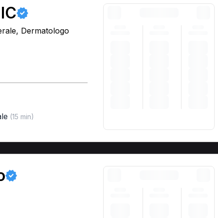
IC
erale, Dermatologo
le
(15 min)
o