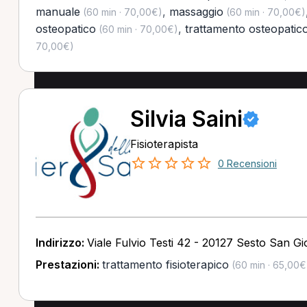
manuale
,
massaggio
(60 min · 70,00€)
(60 min · 70,00€)
osteopatico
,
trattamento osteopatico
(60 min · 70,00€)
70,00€)
Silvia Saini
Fisioterapista
0 Recensioni
Indirizzo:
Viale Fulvio Testi 42 - 20127 Sesto San Gi
Prestazioni:
trattamento fisioterapico
(60 min · 65,00€