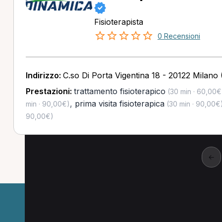
Fisioterapista
0 Recensioni
Indirizzo:
C.so Di Porta Vigentina 18 - 20122 Milano 
Prestazioni:
trattamento fisioterapico
(30 min · 60,00€
,
prima visita fisioterapica
min · 90,00€)
(30 min · 90,00€
90,00€)
←