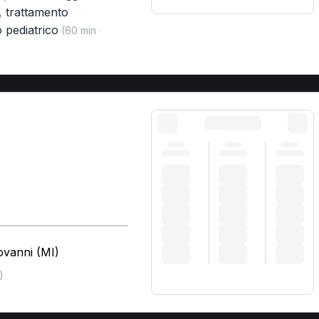
,
trattamento
 pediatrico
(60 min ·
ovanni (MI)
)