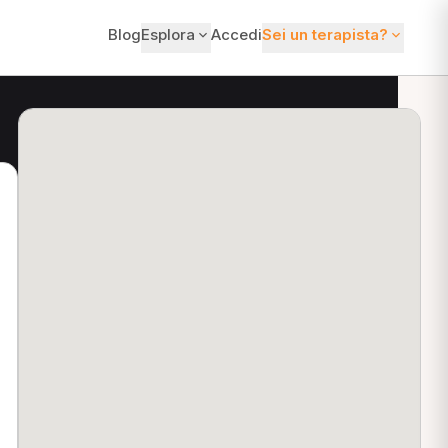
Blog
Esplora
Accedi
Sei un terapista?
ti?