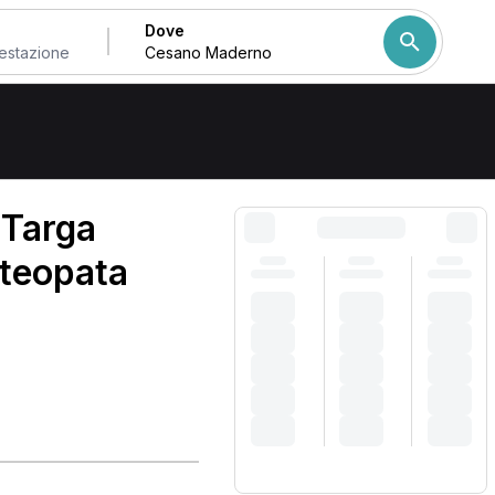
Dove
 Maderno
Come ordiniamo i risulta
 Targa
steopata