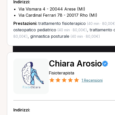
Indirizzi:
Via Vismara 4 - 20044 Arese (MI)
Via Cardinal Ferrari 78 - 20017 Rho (MI)
Prestazioni:
trattamento fisioterapico
(40 min · 80,00€
osteopatico pediatrico
,
trattamento 
(40 min · 80,00€)
,
ginnastica posturale
80,00€)
(40 min · 80,00€)
Chiara Arosio
Fisioterapista
1 Recensioni
Indirizzi: