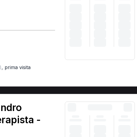
,
prima visita
)
andro
erapista -