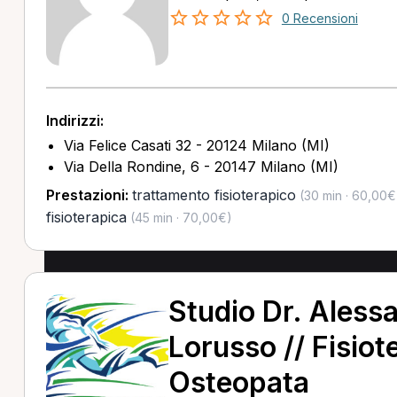
0 Recensioni
Indirizzi:
Via Felice Casati 32 - 20124 Milano (MI)
Via Della Rondine, 6 - 20147 Milano (MI)
Prestazioni:
trattamento fisioterapico
(30 min · 60,00€
fisioterapica
(45 min · 70,00€)
Studio Dr. Aless
Lorusso // Fisiot
Osteopata