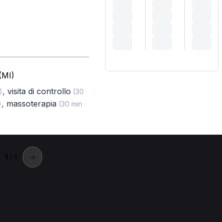
(MI)
,
visita di controllo
)
(30
,
massoterapia
)
(30 min ·
1
/ 1
→
PORTALE
SUPPORT