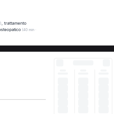
,
trattamento
)
osteopatico
(40 min ·