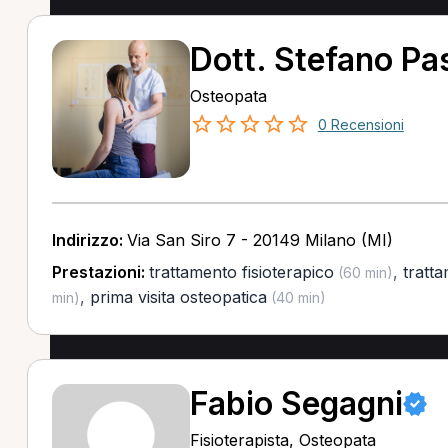
Dott. Stefano Pas
Osteopata
0 Recensioni
Indirizzo:
Via San Siro 7 - 20149 Milano (MI)
Prestazioni:
trattamento fisioterapico
,
tratt
(60 min)
,
prima visita osteopatica
min)
(40 min)
Fabio Segagni
Fisioterapista, Osteopata