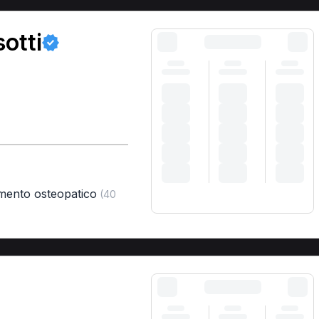
otti
amento osteopatico
(40