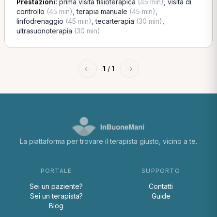
Prestazioni:
prima visita fisioterapica
(45 min)
,
visita di
controllo
(45 min)
,
terapia manuale
(45 min)
,
linfodrenaggio
(45 min)
,
tecarterapia
(30 min)
,
ultrasuonoterapia
(30 min)
←
1
/ 1
→
La piattaforma per trovare il terapista giusto, vicino a te.
PORTALE
SUPPORTO
Sei un paziente?
Contatti
Sei un terapista?
Guide
Blog