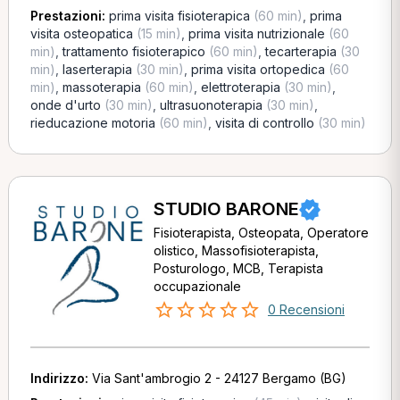
Prestazioni:
prima visita fisioterapica
(60 min)
,
prima
visita osteopatica
(15 min)
,
prima visita nutrizionale
(60
min)
,
trattamento fisioterapico
(60 min)
,
tecarterapia
(30
min)
,
laserterapia
(30 min)
,
prima visita ortopedica
(60
min)
,
massoterapia
(60 min)
,
elettroterapia
(30 min)
,
onde d'urto
(30 min)
,
ultrasuonoterapia
(30 min)
,
rieducazione motoria
(60 min)
,
visita di controllo
(30 min)
STUDIO BARONE
Fisioterapista, Osteopata, Operatore
olistico, Massofisioterapista,
Posturologo, MCB, Terapista
occupazionale
0 Recensioni
Indirizzo:
Via Sant'ambrogio 2 - 24127 Bergamo (BG)