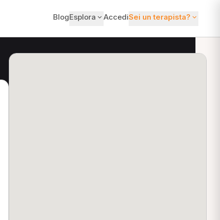
Blog
Esplora
Accedi
Sei un terapista?
ti?