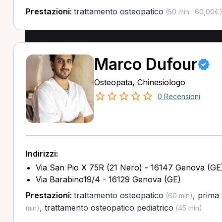
Prestazioni:
trattamento osteopatico
(50 min · 60,00€
Marco Dufour
Osteopata, Chinesiologo
0 Recensioni
Indirizzi:
Via San Pio X 75R (21 Nero) - 16147 Genova (GE
Via Barabino19/4 - 16129 Genova (GE)
Prestazioni:
trattamento osteopatico
,
prima 
(60 min)
,
trattamento osteopatico pediatrico
min)
(45 min)