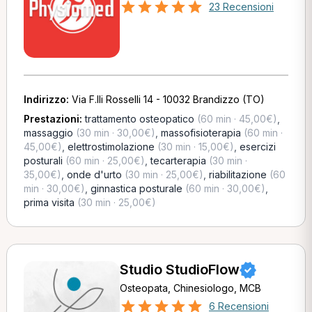
23 Recensioni
Indirizzo:
Via F.lli Rosselli 14 - 10032 Brandizzo (TO)
Prestazioni:
trattamento osteopatico
(60 min · 45,00€)
,
massaggio
(30 min · 30,00€)
,
massofisioterapia
(60 min ·
45,00€)
,
elettrostimolazione
(30 min · 15,00€)
,
esercizi
posturali
(60 min · 25,00€)
,
tecarterapia
(30 min ·
35,00€)
,
onde d'urto
(30 min · 25,00€)
,
riabilitazione
(60
min · 30,00€)
,
ginnastica posturale
(60 min · 30,00€)
,
prima visita
(30 min · 25,00€)
Studio StudioFlow
Osteopata, Chinesiologo, MCB
6 Recensioni