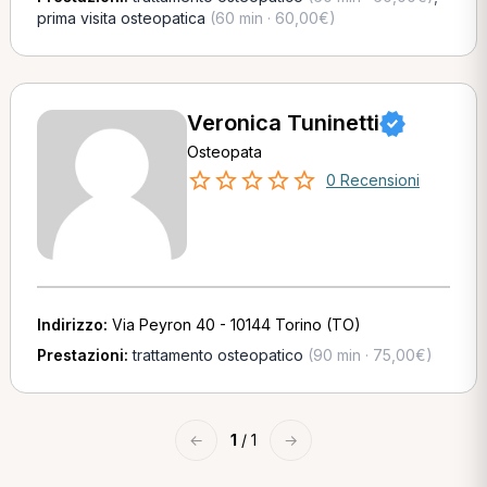
prima visita osteopatica
(60 min · 60,00€)
Veronica Tuninetti
Osteopata
0 Recensioni
Indirizzo:
Via Peyron 40 - 10144 Torino (TO)
Prestazioni:
trattamento osteopatico
(90 min · 75,00€)
←
1
/ 1
→