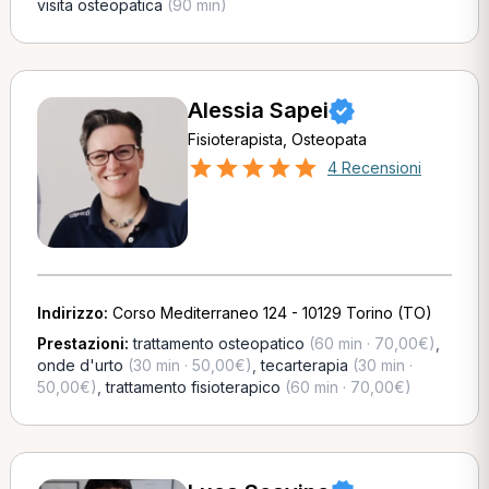
visita osteopatica
(90 min)
Alessia Sapei
Fisioterapista, Osteopata
4 Recensioni
Indirizzo:
Corso Mediterraneo 124 - 10129 Torino (TO)
Prestazioni:
trattamento osteopatico
(60 min · 70,00€)
,
onde d'urto
(30 min · 50,00€)
,
tecarterapia
(30 min ·
50,00€)
,
trattamento fisioterapico
(60 min · 70,00€)