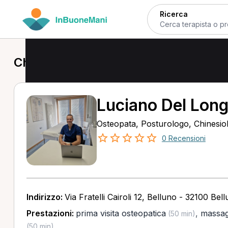
Ricerca
Chinesiologo a Belluno
Luciano Del Lon
Osteopata, Posturologo, Chinesi
0 Recensioni
Indirizzo:
Via Fratelli Cairoli 12, Belluno - 32100 Bel
Prestazioni:
prima visita osteopatica
,
massag
(50 min)
(50 min)