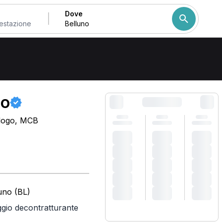
Dove
Come ordiniamo i risulta
go
ologo, MCB
luno (BL)
gio decontratturante