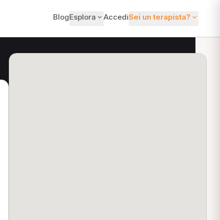
Blog
Esplora
Accedi
Sei un terapista?
ti?