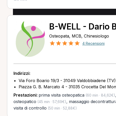
B-WELL - Dario B
Osteopata, MCB, Chinesiologo
4 Recensioni
Indirizzi:
Via Foro Boario 19/3 - 31049 Valdobbiadene (TV)
Piazza G. B. Marcato 4 - 31035 Crocetta Del Mon
Prestazioni:
prima visita osteopatica
(60 min · 84,62€)
osteopatico
,
massaggio decontrattur
(45 min · 57,69€)
visita di controllo
(50 min · 52,88€)