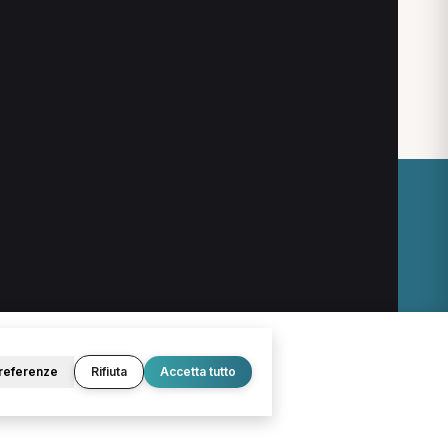
O
LEGALE
Termini e condizioni
Privacy Policy
Cookie Policy
referenze
Rifiuta
Accetta tutto
© 2026 D.Lab S.r.l. — InBuoneMani