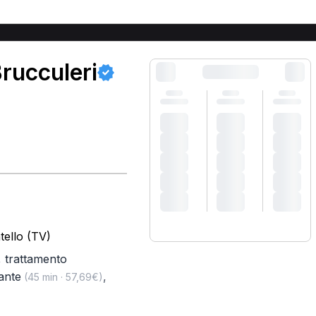
rucculeri
tello (TV)
,
trattamento
ante
,
(45 min · 57,69€)