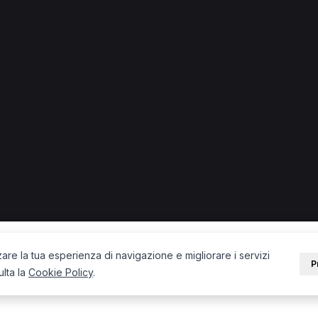
uno.
eopata a Belluno
PORTALE
SUPPORT
Sei un paziente?
Contatti
Sei un terapista?
Guide
Blog
zare la tua esperienza di navigazione e migliorare i servizi
P
ulta la
Cookie Policy
.