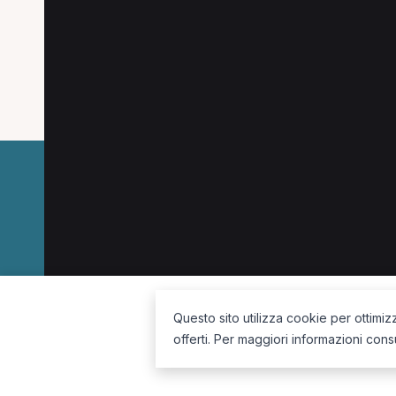
Altre specializzazioni spesso cercate a Bell
MCB a Belluno
Posturologo a Belluno
Ost
La piattaforma per trovare il terapista giusto, vicino a te.
Questo sito utilizza cookie per ottimiz
offerti. Per maggiori informazioni cons
Seguici