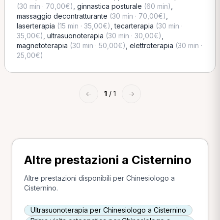
(30 min · 70,00€)
,
ginnastica posturale
(60 min)
,
massaggio decontratturante
(30 min · 70,00€)
,
laserterapia
(15 min · 35,00€)
,
tecarterapia
(30 min ·
35,00€)
,
ultrasuonoterapia
(30 min · 30,00€)
,
magnetoterapia
(30 min · 50,00€)
,
elettroterapia
(30 min ·
25,00€)
←
1
/ 1
→
Altre prestazioni a Cisternino
Altre prestazioni disponibili per Chinesiologo a
Cisternino.
Ultrasuonoterapia per Chinesiologo a Cisternino