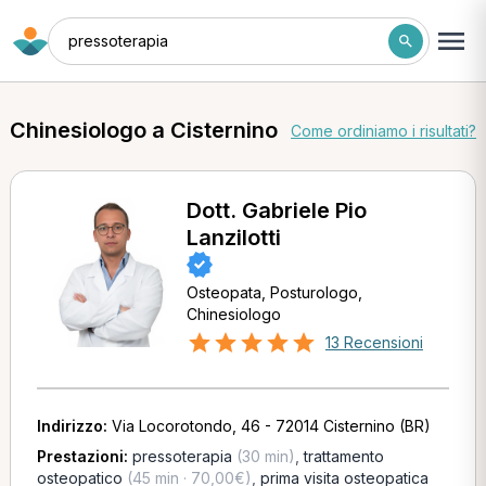
pressoterapia
Chinesiologo a Cisternino
Come ordiniamo i risultati?
Dott. Gabriele Pio
Lanzilotti
Osteopata, Posturologo,
Chinesiologo
13 Recensioni
Indirizzo:
Via Locorotondo, 46 - 72014 Cisternino (BR)
Prestazioni:
pressoterapia
(30 min)
,
trattamento
osteopatico
(45 min · 70,00€)
,
prima visita osteopatica