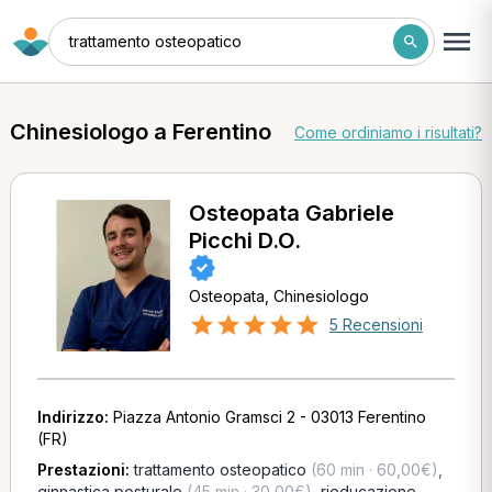
trattamento osteopatico
Chinesiologo a Ferentino
Come ordiniamo i risultati?
Osteopata Gabriele
Picchi D.O.
Osteopata, Chinesiologo
5 Recensioni
Indirizzo:
Piazza Antonio Gramsci 2 - 03013 Ferentino
(FR)
Prestazioni:
trattamento osteopatico
(60 min · 60,00€)
,
ginnastica posturale
(45 min · 30,00€)
,
rieducazione