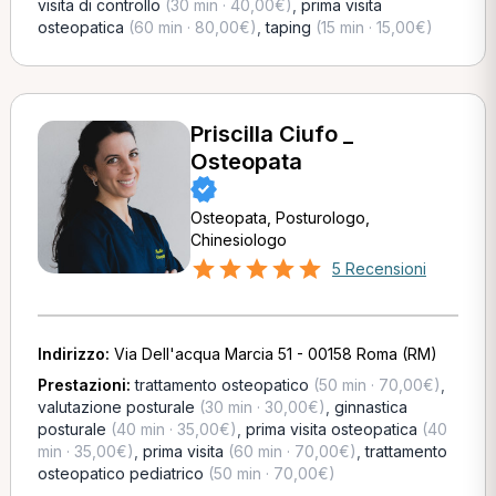
visita di controllo
(30 min · 40,00€)
,
prima visita
osteopatica
(60 min · 80,00€)
,
taping
(15 min · 15,00€)
Priscilla Ciufo _
Osteopata
Osteopata, Posturologo,
Chinesiologo
5 Recensioni
Indirizzo:
Via Dell'acqua Marcia 51 - 00158 Roma (RM)
Prestazioni:
trattamento osteopatico
(50 min · 70,00€)
,
valutazione posturale
(30 min · 30,00€)
,
ginnastica
posturale
(40 min · 35,00€)
,
prima visita osteopatica
(40
min · 35,00€)
,
prima visita
(60 min · 70,00€)
,
trattamento
osteopatico pediatrico
(50 min · 70,00€)