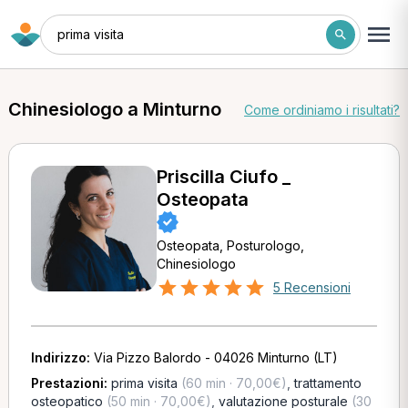
prima visita
Chinesiologo a Minturno
Come ordiniamo i risultati?
Priscilla Ciufo _
Osteopata
Osteopata, Posturologo,
Chinesiologo
5 Recensioni
Indirizzo:
Via Pizzo Balordo - 04026 Minturno (LT)
Prestazioni:
prima visita
(60 min · 70,00€)
,
trattamento
osteopatico
(50 min · 70,00€)
,
valutazione posturale
(30