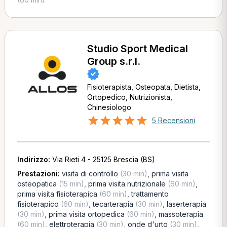
Studio Sport Medical
Group s.r.l.
Fisioterapista, Osteopata, Dietista,
Ortopedico, Nutrizionista,
Chinesiologo
5 Recensioni
Indirizzo:
Via Rieti 4 - 25125 Brescia (BS)
Prestazioni:
visita di controllo
(30 min)
,
prima visita
osteopatica
(15 min)
,
prima visita nutrizionale
(60 min)
,
prima visita fisioterapica
(60 min)
,
trattamento
fisioterapico
(60 min)
,
tecarterapia
(30 min)
,
laserterapia
(30 min)
,
prima visita ortopedica
(60 min)
,
massoterapia
(60 min)
,
elettroterapia
(30 min)
,
onde d'urto
(30 min)
,