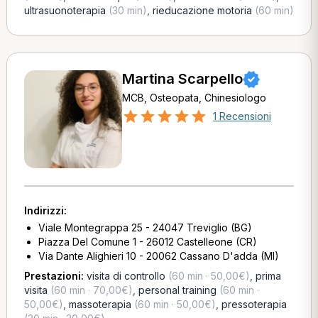
ultrasuonoterapia
(30 min)
,
rieducazione motoria
(60 min)
Martina Scarpello
MCB, Osteopata, Chinesiologo
1 Recensioni
Indirizzi:
Viale Montegrappa 25 - 24047 Treviglio (BG)
Piazza Del Comune 1 - 26012 Castelleone (CR)
Via Dante Alighieri 10 - 20062 Cassano D'adda (MI)
Prestazioni:
visita di controllo
(60 min · 50,00€)
,
prima
visita
(60 min · 70,00€)
,
personal training
(60 min ·
50,00€)
,
massoterapia
(60 min · 50,00€)
,
pressoterapia