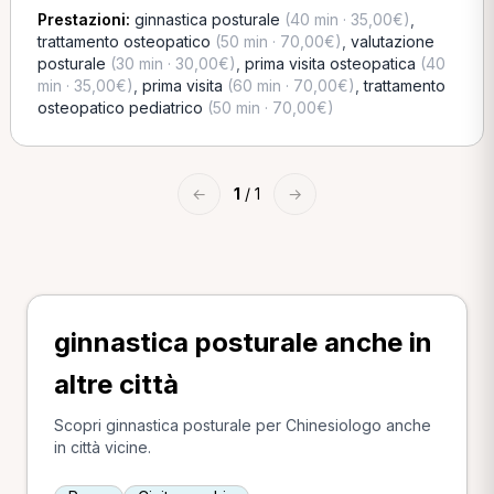
Prestazioni:
ginnastica posturale
(40 min · 35,00€)
,
trattamento osteopatico
(50 min · 70,00€)
,
valutazione
posturale
(30 min · 30,00€)
,
prima visita osteopatica
(40
min · 35,00€)
,
prima visita
(60 min · 70,00€)
,
trattamento
osteopatico pediatrico
(50 min · 70,00€)
←
1
/ 1
→
ginnastica posturale anche in
altre città
Scopri ginnastica posturale per Chinesiologo anche
in città vicine.