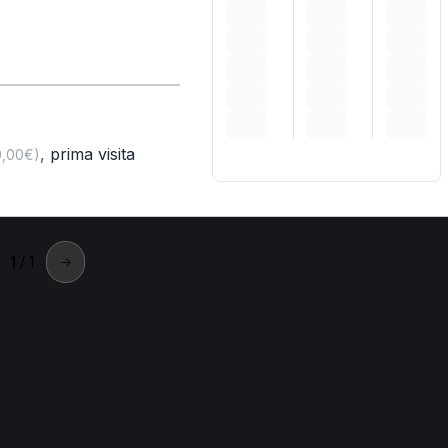
,
prima visita
0,00€)
1
/ 1
→
isano Vicentino
isano Vicentino.