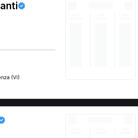
lanti
enza (VI)
)