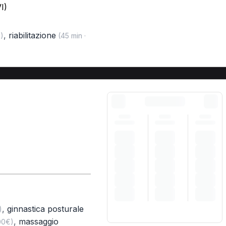
I)
,
riabilitazione
)
(45 min ·
,
ginnastica posturale
)
,
massaggio
00€)