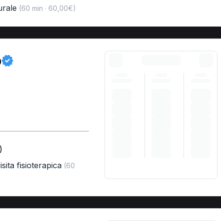
urale
(60 min · 60,00€)
o
)
sita fisioterapica
(60