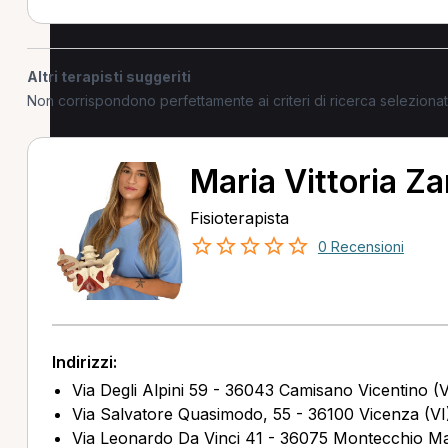
Altri terapisti suggeriti
Non corrispondono perfettamente ai criteri di ricerca selezion
Maria Vittoria Z
Fisioterapista
0 Recensioni
Indirizzi:
Via Degli Alpini 59 - 36043 Camisano Vicentino (V
Via Salvatore Quasimodo, 55 - 36100 Vicenza (VI
Via Leonardo Da Vinci 41 - 36075 Montecchio Ma