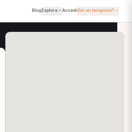
Blog
Esplora
Accedi
Sei un terapista?
ti?