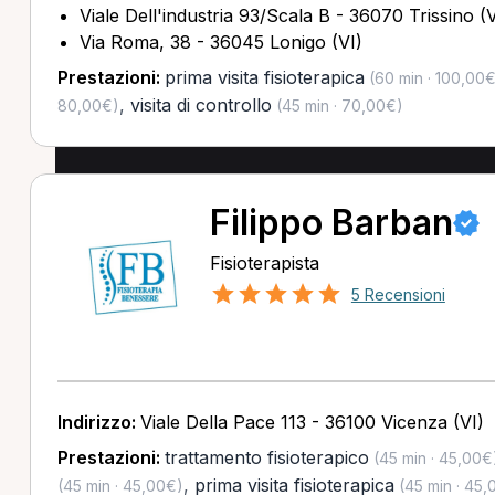
Viale Dell'industria 93/Scala B - 36070 Trissino (V
Via Roma, 38 - 36045 Lonigo (VI)
Prestazioni:
prima visita fisioterapica
(60 min · 100,00€
,
visita di controllo
80,00€)
(45 min · 70,00€)
Filippo Barban
Fisioterapista
5 Recensioni
Indirizzo:
Viale Della Pace 113 - 36100 Vicenza (VI)
Prestazioni:
trattamento fisioterapico
(45 min · 45,00€
,
prima visita fisioterapica
(45 min · 45,00€)
(45 min · 45,