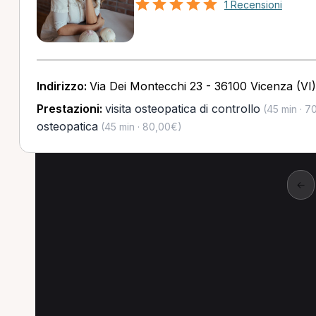
1 Recensioni
Indirizzo:
Via Dei Montecchi 23 - 36100 Vicenza (VI)
Prestazioni:
visita osteopatica di controllo
(45 min · 7
osteopatica
(45 min · 80,00€)
←
Altre ricerche a Cam
Altre specializzazioni spesso cercate a Cam