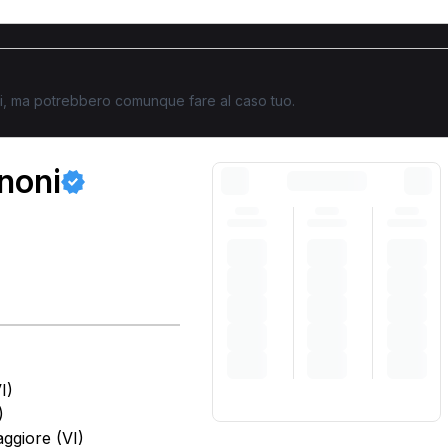
ati, ma potrebbero comunque fare al caso tuo.
anoni
I)
)
ggiore (VI)