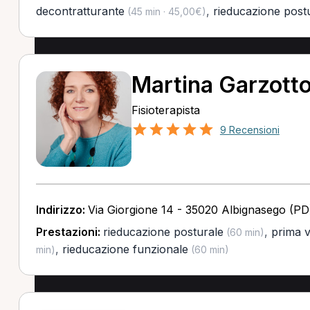
decontratturante
,
rieducazione post
(45 min · 45,00€)
Martina Garzott
Fisioterapista
9 Recensioni
Indirizzo:
Via Giorgione 14 - 35020 Albignasego (PD
Prestazioni:
rieducazione posturale
,
prima vi
(60 min)
,
rieducazione funzionale
min)
(60 min)